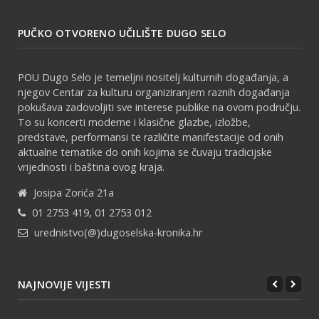
PUČKO OTVORENO UČILIŠTE DUGO SELO
POU Dugo Selo je temeljni nositelj kulturnih događanja, a
njegov Centar za kulturu organiziranjem raznih događanja
pokušava zadovoljiti sve interese publike na ovom području.
To su koncerti moderne i klasične glazbe, izložbe,
predstave, performansi te različite manifestacije od onih
aktualne tematike do onih kojima se čuvaju tradicijske
vrijednosti i baština ovog kraja.
Josipa Zorića 21a
01 2753 419, 01 2753 012
urednistvo(@)dugoselska-kronika.hr
NAJNOVIJE VIJESTI