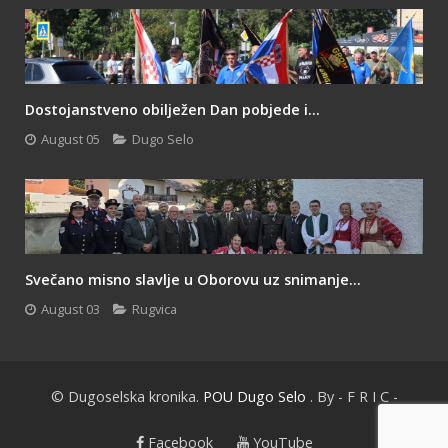
Dostojanstveno obilježen Dan pobjede i...
August 05
Dugo Selo
Svečano misno slavlje u Oborovu uz snimanje...
August 03
Rugvica
© Dugoselska kronika.
POU Dugo Selo
. By - F R I C -
Facebook
YouTube