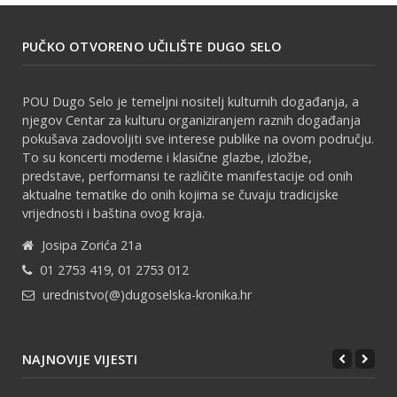
PUČKO OTVORENO UČILIŠTE DUGO SELO
POU Dugo Selo je temeljni nositelj kulturnih događanja, a
njegov Centar za kulturu organiziranjem raznih događanja
pokušava zadovoljiti sve interese publike na ovom području.
To su koncerti moderne i klasične glazbe, izložbe,
predstave, performansi te različite manifestacije od onih
aktualne tematike do onih kojima se čuvaju tradicijske
vrijednosti i baština ovog kraja.
Josipa Zorića 21a
01 2753 419, 01 2753 012
urednistvo(@)dugoselska-kronika.hr
NAJNOVIJE VIJESTI