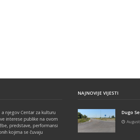
NAJNOVIJE VIJESTI
 a njegov Centar za kulturu
Dugo Sel
sve interese publike na ovom
August
ožbe, predstave, performansi
onih kojima se čuvaju