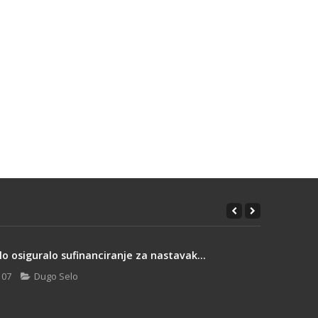
o osiguralo sufinanciranje za nastavak...
 07
Dugo Selo