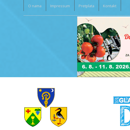
O nama
Impressum
Pretplata
Kontakt
_____________________________________________________________