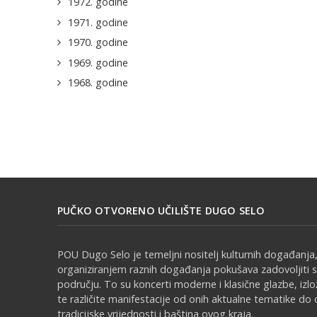
1972. godine
1971. godine
1970. godine
1969. godine
1968. godine
PUČKO OTVORENO UČILIŠTE DUGO SELO
POU Dugo Selo je temeljni nositelj kulturnih događanja,
organiziranjem raznih događanja pokušava zadovoljiti 
području. To su koncerti moderne i klasične glazbe, izl
te različite manifestacije od onih aktualne tematike do 
tradicijske vrijednosti i baština ovog kraja.