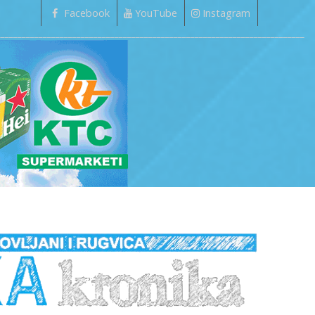
Facebook
YouTube
Instagram
_________________________________________________________________________