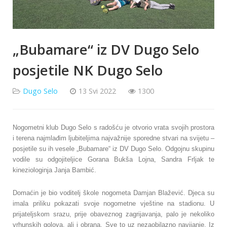
„Bubamare“ iz DV Dugo Selo
posjetile NK Dugo Selo
Dugo Selo
13 Svi 2022
1300
Nogometni klub Dugo Selo s radošću je otvorio vrata svojih prostora
i terena najmlađim ljubiteljima najvažnije sporedne stvari na svijetu –
posjetile su ih vesele „Bubamare“ iz DV Dugo Selo. Odgojnu skupinu
vodile su odgojiteljice Gorana Bukša Lojna, Sandra Frljak te
kineziologinja Janja Bambić.
Domaćin je bio voditelj škole nogometa Damjan Blažević. Djeca su
imala priliku pokazati svoje nogometne vještine na stadionu. U
prijateljskom srazu, prije obaveznog zagrijavanja, palo je nekoliko
vrhunskih golova, ali i obrana. Sve to uz nezaobilazno navijanje. Iz