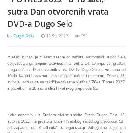
sutra Dan otvorenih vrata
DVD-a Dugo Selo
Dugo Selo
13 Svi 2022
991
Mjesec svibanj je mjesec zaštite od požara, vatrogasci Dugog Sela
obilježavaju ga brojnim aktivnostima. Sutra, 14. svibnja, svi građani
mogu doći na Dan otvorenih vrata DVD-a Dugo Selo u vremenu od
10 do 14 sati i u
poznati se s njihovim radom i opremom. Danas, 13.
svibnja, održat će se taktičko-pokazna vježba VZG-a "Potres 2022"
s početkom u 18 sati u ulici Hrvatskog preporoda 51.
Kako napominju iz Stožera civilne zaštite Grada Dugog Sela, 13.
svibnja 2022. na prostoru Ulice Hrvatskog narodnog preporoda 51 i
53 zapadno od „Kauflanda“, u organizaciji Vatrogasne zajednice