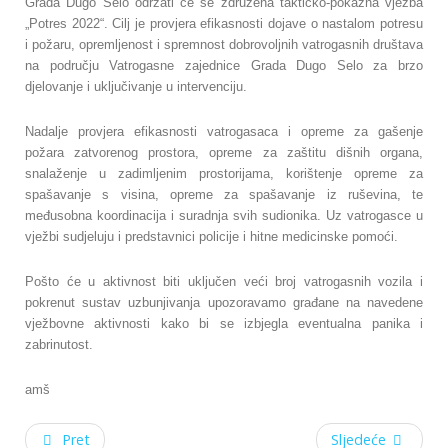
Grada Dugo Selo održati će se združena taktičko-pokazna vježba
„Potres 2022“. Cilj je provjera efikasnosti dojave o nastalom potresu
i požaru, opremljenost i spremnost dobrovoljnih vatrogasnih društava
na području Vatrogasne zajednice Grada Dugo Selo za brzo
djelovanje i uključivanje u intervenciju.
Nadalje provjera efikasnosti vatrogasaca i opreme za gašenje
požara zatvorenog prostora, opreme za zaštitu dišnih organa,
snalaženje u zadimljenim prostorijama, korištenje opreme za
spašavanje s visina, opreme za spašavanje iz ruševina, te
međusobna koordinacija i suradnja svih sudionika. Uz vatrogasce u
vježbi sudjeluju i predstavnici policije i hitne medicinske pomoći.
Pošto će u aktivnost biti uključen veći broj vatrogasnih vozila i
pokrenut sustav uzbunjivanja upozoravamo građane na navedene
vježbovne aktivnosti kako bi se izbjegla eventualna panika i
zabrinutost.
amš
Pret
Sljedeće