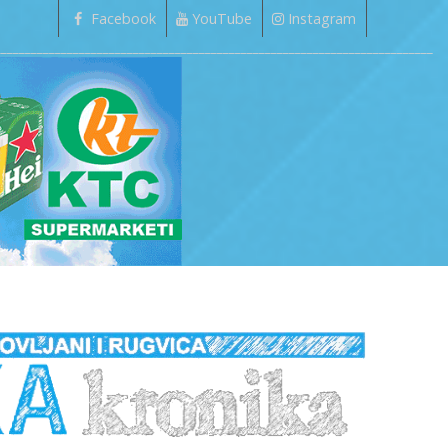
Facebook
YouTube
Instagram
_________________________________________________________________________