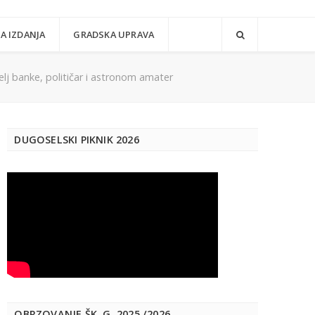
A IZDANJA
GRADSKA UPRAVA
elj banke, političar i astronom amater
DUGOSELSKI PIKNIK 2026
OBRZOVANJE ŠK. G. 2025./2026.