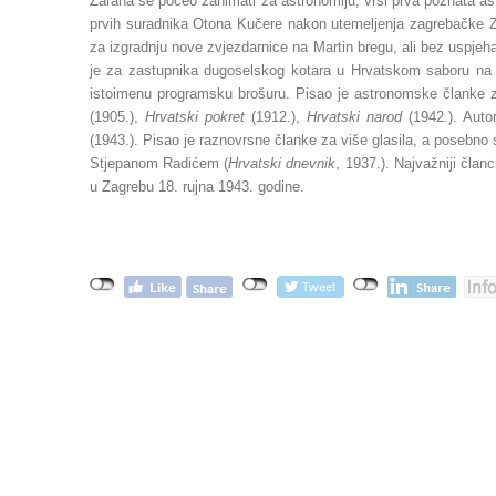
Zarana se počeo zanimati za astronomiju, vrši prva poznata a
prvih suradnika Otona Kučere nakon utemeljenja zagrebačke Zvj
za izgradnju nove zvjezdarnice na Martin bregu, ali bez uspjeha
je za zastupnika dugoselskog kotara u Hrvatskom saboru na 
istoimenu programsku brošuru. Pisao je astronomske članke
(1905.),
Hrvatski pokret
(1912.),
Hrvatski narod
(1942.). Auto
(1943.). Pisao je raznovrsne članke za više glasila, a posebno
Stjepanom Radićem (
Hrvatski
dnevnik
, 1937.). Najvažniji članc
u Zagrebu 18. rujna 1943. godine.