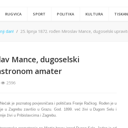
RUGVICA
SPORT
POLITIKA
KULTURA
TISKAN
ji dan!
25. lipnja 1872. rođen Miroslav Mance, dugoselski upravit
slav Mance, dugoselski
i astronom amater
2596
Nećak je poznatog povjesničara i političara Franje Račkog. Rođen je u
ije u Zagrebu završio u Grazu. God. 1899. već živi u Dugom Selu i
ije živi u Pribislavcima i Zagrebu.