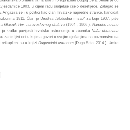
stronomska promatranja na Martin bregu iznad Dugog Sela. Jedan je od
ezdarnice 1903. u čijem radu sudjeluje cijelo desetljeće. Zalagao se
. Angažira se i u politici kao član Hrvatske napredne stranke, kandidat
izborima 1911. Član je Društva „Slobodna misao“ za koje 1907. piše
 za
Glasnik Hrv. naravoslovnog
društva
(1904., 1906.),
Narodne
novine
r je kratke povijesti hrvatske astronomije u zborniku
Naša
domovina
 su zanimljivi oni u kojima govori o svojim sjećanjima na poznanstvo sa
i prikupljeni su u knjizi
Dugoselski astronom
(Dugo Selo, 2014.). Umire