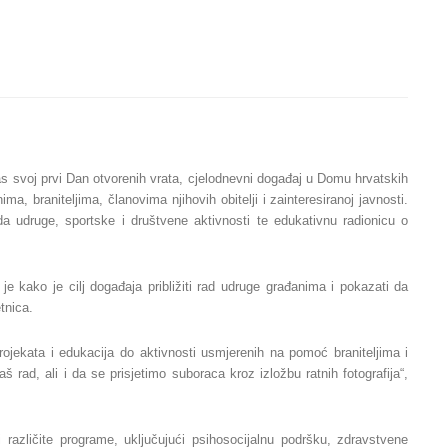
 svoj prvi Dan otvorenih vrata, cjelodnevni događaj u Domu hrvatskih
a, braniteljima, članovima njihovih obitelji i zainteresiranoj javnosti.
rada udruge, sportske i društvene aktivnosti te edukativnu radionicu o
 kako je cilj događaja približiti rad udruge građanima i pokazati da
etnica.
projekata i edukacija do aktivnosti usmjerenih na pomoć braniteljima i
š rad, ali i da se prisjetimo suboraca kroz izložbu ratnih fotografija“,
različite programe, uključujući psihosocijalnu podršku, zdravstvene