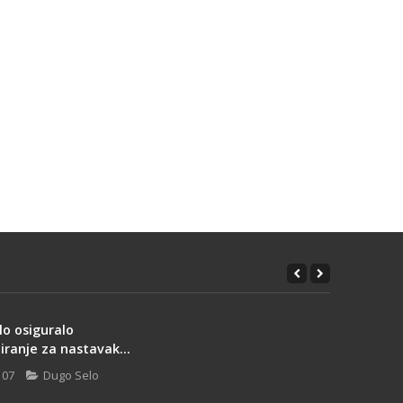
lo osiguralo
iranje za nastavak...
 07
Dugo Selo