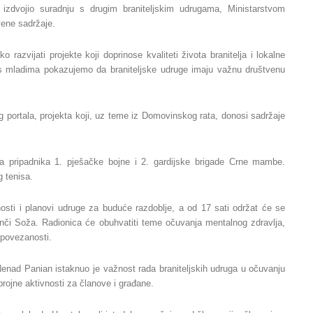
e izdvojio suradnju s drugim braniteljskim udrugama, Ministarstvom
vene sadržaje.
 razvijati projekte koji doprinose kvaliteti života branitelja i lokalne
u s mladima pokazujemo da braniteljske udruge imaju važnu društvenu
g portala, projekta koji, uz teme iz Domovinskog rata, donosi sadržaje
ija pripadnika 1. pješačke bojne i 2. gardijske brigade Crne mambe.
g tenisa.
vnosti i planovi udruge za buduće razdoblje, a od 17 sati održat će se
Tonči Soža. Radionica će obuhvatiti teme očuvanja mentalnog zdravlja,
 povezanosti.
enad Panian istaknuo je važnost rada braniteljskih udruga u očuvanju
brojne aktivnosti za članove i građane.