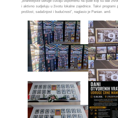
„Braniteljske udruge čuvaju uspomenu na ljude koji su dali živ
i aktivno sudjeluju u životu lokalne zajednice. Takvi programi
prošlost, sadašnjost i budućnost“, naglasio je Panian. amš