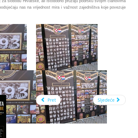
ot za slobodu Hrvatske, ali istodobno pružaju podršku svojim članovima
 podsjećaju nas na vrijednost mira i važnost zajedništva koje povezuje
Pret
Sljedeće