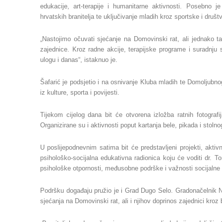
edukacije, art-terapije i humanitarne aktivnosti. Posebno j
hrvatskih branitelja te uključivanje mladih kroz sportske i društ
„Nastojimo očuvati sjećanje na Domovinski rat, ali jednako tako
zajednice. Kroz radne akcije, terapijske programe i suradnj
ulogu i danas“, istaknuo je.
Šafarić je podsjetio i na osnivanje Kluba mladih te Domoljubno
iz kulture, sporta i povijesti.
Tijekom cijelog dana bit će otvorena izložba ratnih fotograf
Organizirane su i aktivnosti poput kartanja bele, pikada i stolno
U poslijepodnevnim satima bit će predstavljeni projekti, akti
psihološko-socijalna edukativna radionica koju će voditi dr. 
psihološke otpornosti, međusobne podrške i važnosti socijalne
Podršku događaju pružio je i Grad Dugo Selo. Gradonačelnik N
sjećanja na Domovinski rat, ali i njihov doprinos zajednici kroz 