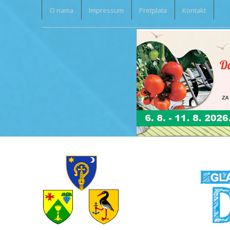
O nama
Impressum
Pretplata
Kontakt
_____________________________________________________________