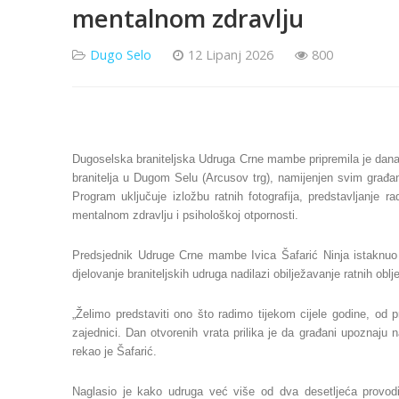
mentalnom zdravlju
Dugo Selo
12 Lipanj 2026
800
Dugoselska braniteljska Udruga Crne mambe pripremila je danas
branitelja u Dugom Selu (Arcusov trg), namijenjen svim građanim
Program uključuje izložbu ratnih fotografija, predstavljanje 
mentalnom zdravlju i psihološkoj otpornosti.
Predsjednik Udruge Crne mambe Ivica Šafarić Ninja istaknuo je
djelovanje braniteljskih udruga nadilazi obilježavanje ratnih oblj
„Želimo predstaviti ono što radimo tijekom cijele godine, od 
zajednici. Dan otvorenih vrata prilika je da građani upoznaju na
rekao je Šafarić.
Naglasio je kako udruga već više od dva desetljeća provodi 