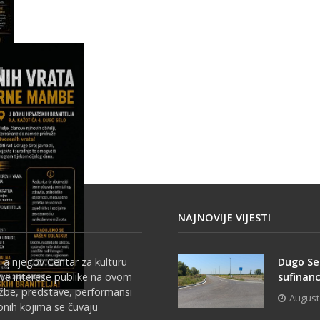
NAJNOVIJE VIJESTI
 a njegov Centar za kulturu
Dugo Se
sve interese publike na ovom
sufinanc
ožbe, predstave, performansi
August
onih kojima se čuvaju