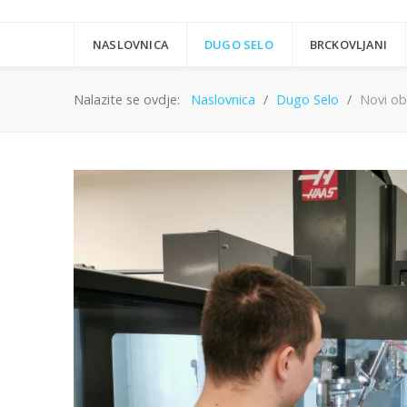
NASLOVNICA
DUGO SELO
BRCKOVLJANI
Nalazite se ovdje:
Naslovnica
Dugo Selo
Novi ob