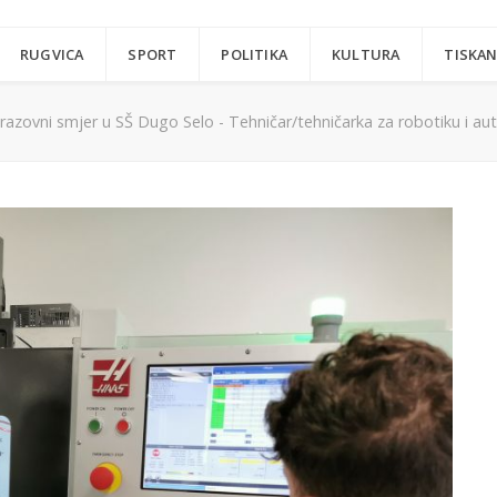
RUGVICA
SPORT
POLITIKA
KULTURA
TISKAN
razovni smjer u SŠ Dugo Selo - Tehničar/tehničarka za robotiku i au