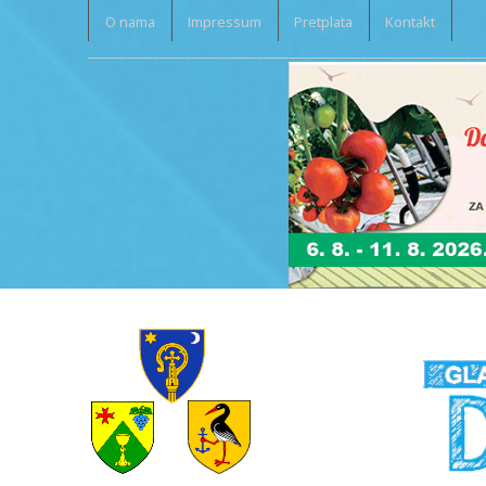
O nama
Impressum
Pretplata
Kontakt
_____________________________________________________________