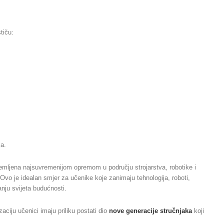
tiču:
a.
premljena najsuvremenijom opremom u području strojarstva, robotike i
vo je idealan smjer za učenike koje zanimaju tehnologija, roboti,
anju svijeta budućnosti.
aciju učenici imaju priliku postati dio
nove generacije stručnjaka
koji