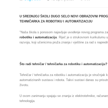
U SREDNJOJ ŠKOLI DUGO SELO NOVI OBRAZOVNI PROG
TEHNIČARKA ZA ROBOTIKU I AUTOMATIZACIJU
"Naša škola s ponosom najavljuje uvođenje novog programa z
robotiku i automatizaciju
. Riječ je o strukovnom kurikulumu
razvoja, koji učenicima pruža znanja i vještine za rad s napre
Što radi tehničar / tehničarka za robotiku i automatizaciju?
Tehničar / tehničarka za robotiku i automatizaciju je stručnjak
automatiziranih sustava i robota. Takvi sustavi danas su prisutni
životu.
U ovom zanimanju spajaju se znanja iz elektrotehnike, računars
tehnologija.