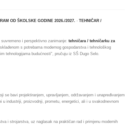
RAM OD ŠKOLSKE GODINE 2026./2027.
-
TEHNIČAR /
a suvremeno i perspektivno zanimanje:
tehničara / tehničarku za
 usklađenom s potrebama modernog gospodarstva i tehnološkog
dnim tehnologijama budućnosti", pručuju iz SŠ Dugo Selo.
 koji se bavi projektiranjem, upravljanjem, održavanjem i unapređivanjem
 u industriji, proizvodnji, prometu, energetici, ali i u svakodnevnom
tva i strojarstva, uz naglasak na praktičan rad i primjenu modernih