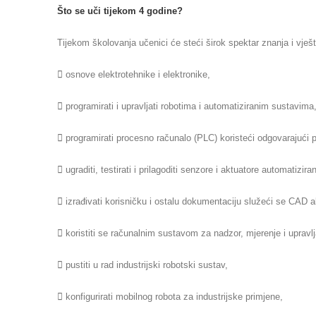
Što se uči tijekom 4 godine?
Tijekom školovanja učenici će steći širok spektar znanja i vješt
 osnove elektrotehnike i elektronike,
 programirati i upravljati robotima i automatiziranim sustavima
 programirati procesno računalo (PLC) koristeći odgovarajući p
 ugraditi, testirati i prilagoditi senzore i aktuatore automatizir
 izrađivati korisničku i ostalu dokumentaciju služeći se CAD a
 koristiti se računalnim sustavom za nadzor, mjerenje i upra
 pustiti u rad industrijski robotski sustav,
 konfigurirati mobilnog robota za industrijske primjene,