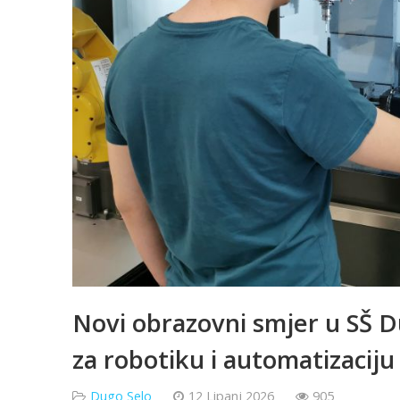
Novi obrazovni smjer u SŠ D
za robotiku i automatizaciju
Dugo Selo
12 Lipanj 2026
905