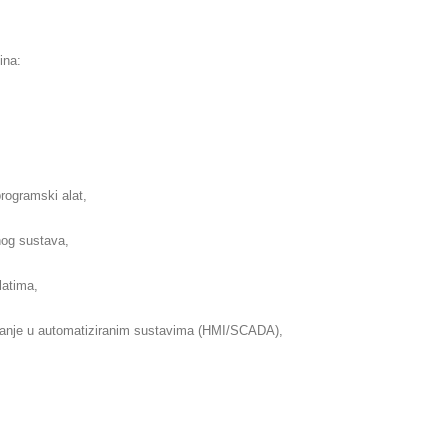
ina:
,
rogramski alat,
anog sustava,
latima,
vljanje u automatiziranim sustavima (HMI/SCADA),