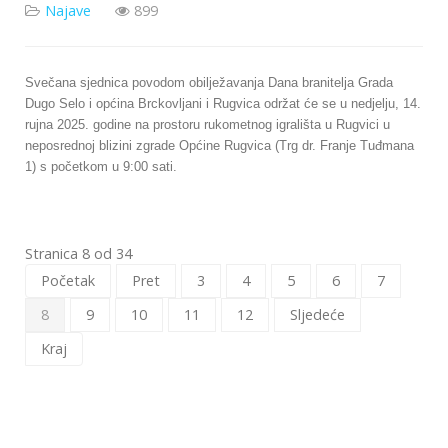
Najave
899
Svečana sjednica povodom obilježavanja Dana branitelja Grada
Dugo Selo i općina Brckovljani i Rugvica održat će se u nedjelju, 14.
rujna 2025. godine na prostoru rukometnog igrališta u Rugvici u
neposrednoj blizini zgrade Općine Rugvica (Trg dr. Franje Tuđmana
1) s početkom u 9:00 sati.
Stranica 8 od 34
Početak
Pret
3
4
5
6
7
8
9
10
11
12
Sljedeće
Kraj