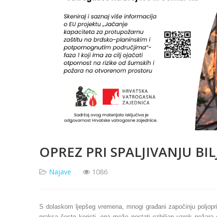
OPREZ PRI SPALJIVANJU B
Najave
1086
S dolaskom ljepšeg vremena, mnogi građani započinju poljopriv
praksa često koristi, ona može postati ozbiljan uzrok požara 