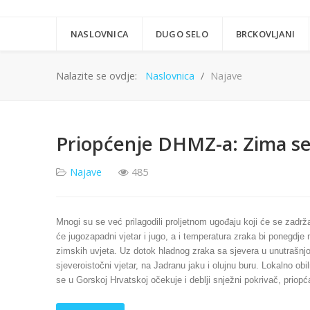
NASLOVNICA
DUGO SELO
BRCKOVLJANI
Nalazite se ovdje:
Naslovnica
Najave
Priopćenje DHMZ-a: Zima se
Najave
485
Mnogi su se već prilagodili proljetnom ugođaju koji će se zadrž
će jugozapadni vjetar i jugo, a i temperatura zraka bi ponegdje
zimskih uvjeta. Uz dotok hladnog zraka sa sjevera u unutrašnjosti
sjeveroistočni vjetar, na Jadranu jaku i olujnu buru. Lokalno ob
se u Gorskoj Hrvatskoj očekuje i deblji snježni pokrivač, priop