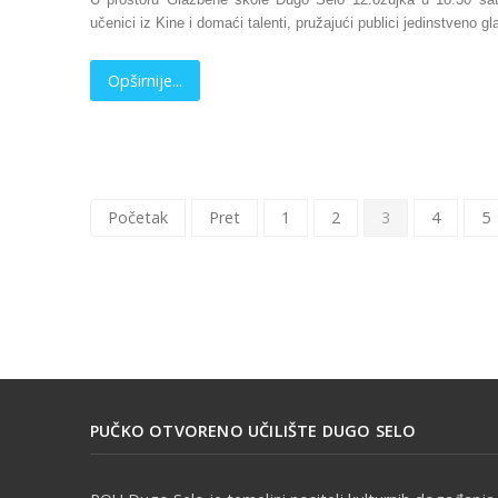
učenici iz Kine i domaći talenti, pružajući publici jedinstveno 
Opširnije...
Početak
Pret
1
2
3
4
5
PUČKO OTVORENO UČILIŠTE DUGO SELO