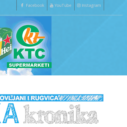
Facebook
YouTube
Instagram
_________________________________________________________________________