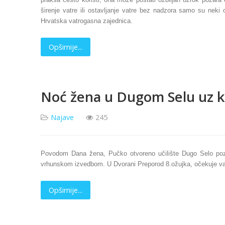
širenje vatre ili ostavljanje vatre bez nadzora samo su neki
Hrvatska vatrogasna zajednica.
Opširnije...
Noć žena u Dugom Selu uz 
Najave
245
Povodom Dana žena, Pučko otvoreno učilište Dugo Selo poz
vrhunskom izvedbom.
U
Dvorani Preporod 8.ožujka,
očekuje va
Opširnije...