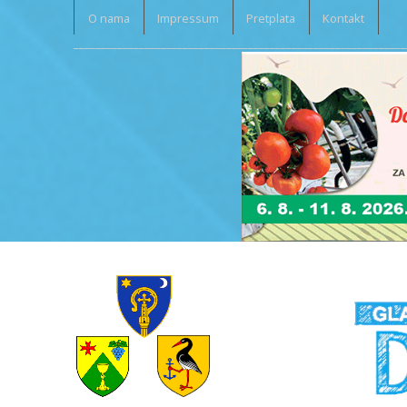
O nama
Impressum
Pretplata
Kontakt
_____________________________________________________________