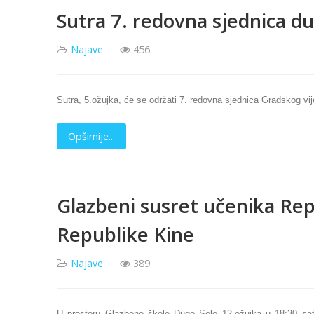
Sutra 7. redovna sjednica d
Najave
456
Sutra, 5.ožujka, će se održati 7. redovna sjednica Gradskog v
Opširnije...
Glazbeni susret učenika Re
Republike Kine
Najave
389
U prostoru Glazbene škole Dugo Selo 12.ožujka u 18:30 sat