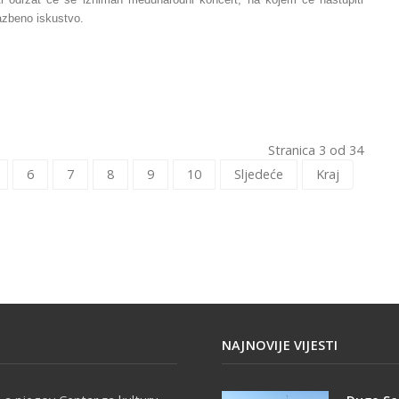
glazbeno iskustvo.
Stranica 3 od 34
6
7
8
9
10
Sljedeće
Kraj
NAJNOVIJE VIJESTI