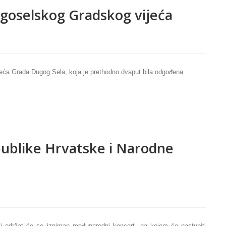
ugoselskog Gradskog vijeća
ijeća Grada
Dugog Sela
, koja je prethodno dvaput bila odgođena.
publike Hrvatske i Narodne
i održat će se izniman međunarodni koncert, na kojem će nastupiti