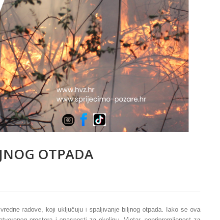
ILJNOG OTPADA
redne radove, koji uključuju i spaljivanje biljnog otpada. Iako se ova
otvorenog prostora i opasnosti za okolinu. Vjetar, nepripremljenost za