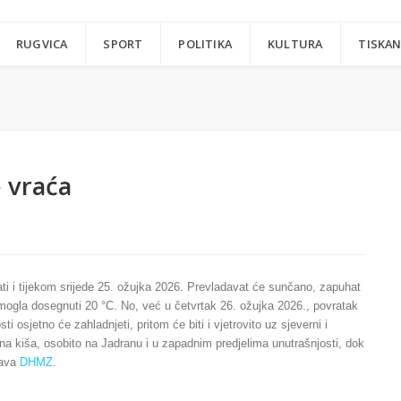
RUGVICA
SPORT
POLITIKA
KULTURA
TISKAN
 vraća
ati i tijekom srijede 25. ožujka 2026. Prevladavat će sunčano, zapuhat
 mogla dosegnuti 20 °C. No, već u četvrtak 26. ožujka 2026., povratak
 osjetno će zahladnjeti, pritom će biti i vjetrovito uz sjeverni i
ilna kiša, osobito na Jadranu i u zapadnim predjelima unutrašnjosti, dok
ćava
DHMZ
.