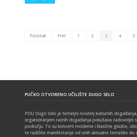
Početak
Pret
1
2
3
4
5
PUČKO OTVORENO UČILIŠTE DUGO SELO
POU Dugo Selo je temeljni nositelj kulturnih događanja,
organiziranjem raznih događanja pokušava zadovoljiti 
području. To su koncerti moderne i klasične glazbe, izl
te različite manifestacije od onih aktualne tematike do 