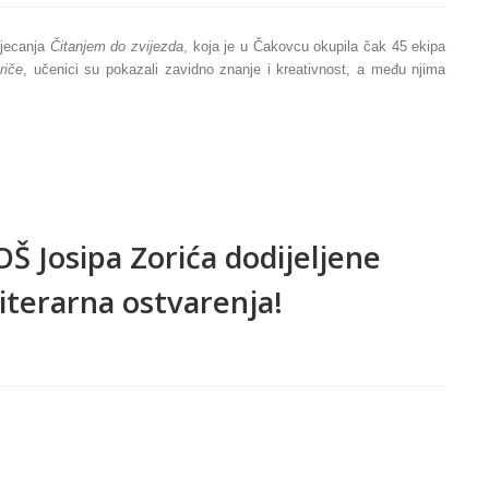
tjecanja
Čitanjem do zvijezda
, koja je u Čakovcu okupila čak 45 ekipa
riče
, učenici su pokazali zavidno znanje i kreativnost, a među njima
Š Josipa Zorića dodijeljene
 literarna ostvarenja!