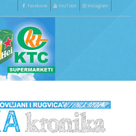
Facebook
YouTube
Instagram
_________________________________________________________________________