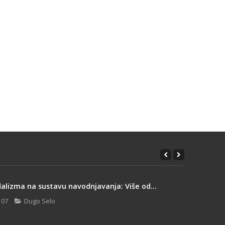
alizma na sustavu navodnjavanja: Više od...
 07
Dugo Selo