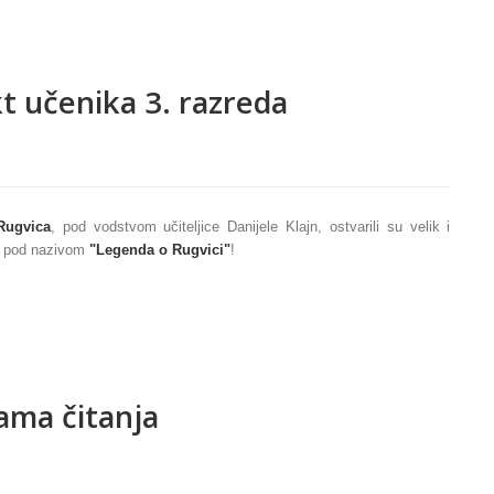
t učenika 3. razreda
Rugvica
, pod vodstvom učiteljice Danijele Klajn, ostvarili su velik i
pod nazivom
"Legenda o Rugvici"
!
ama čitanja