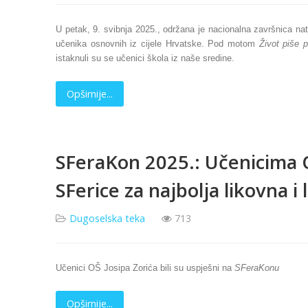
U petak, 9. svibnja 2025., održana je nacionalna završnica na
učenika osnovnih iz cijele Hrvatske. Pod motom
Život piše p
istaknuli su se učenici škola iz naše sredine.
Opširnije...
SFeraKon 2025.: Učenicima O
SFerice za najbolja likovna i
Dugoselska teka
713
Učenici OŠ Josipa Zorića bili su uspješni na
SFeraKonu
Opširnije...