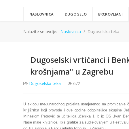
NASLOVNICA
DUGO SELO
BRCKOVLJANI
Nalazite se ovdje:
Naslovnica
Dugoselska teka
Dugoselski vrtićanci i Benk
krošnjama" u Zagrebu
Dugoselska teka
672
U sklopu međunarodnog projekta usmjerenog na promicanje č
knjižnica
koji provode i ove godine odgojiteljice skupine Je
Mihaelom Petrović te učiteljica učenika 1. b iz OŠ „Ivan Be
Naše male knjižnice, Ibis grafike za sudjelovanjem u Festivalu
do 18. svibnja u Parku mladih Ribnjak, u Zagrebu.