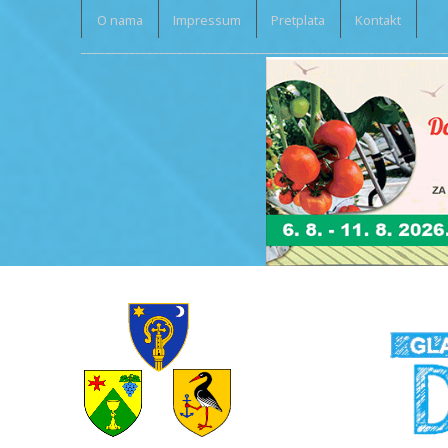
O nama
Impressum
Pretplata
Kontakt
_____________________________________________________________