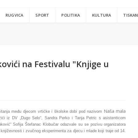
RUGVICA
SPORT
POLITIKA
KULTURA
TISKAN
ovići na Festivalu "Knjige u
Naša mala
itanja među djecom vrtićke i školske dobi pod nazivom
žići iz DV „Dugo Selo“, Sandra Perko i Tanja Petric s asistenticom
nković“ Sofija Štefanac Klobučar odazvale su se pozivu organizatora
 književnosti i zvučnog eksperimenta za djecu i mlade koji traje od 14.