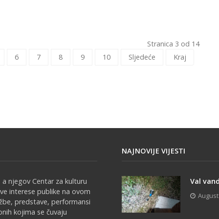
Stranica 3 od 14
6
7
8
9
10
Sljedeće
Kraj
NAJNOVIJE VIJESTI
 a njegov Centar za kulturu
Val vand
sve interese publike na ovom
August
ožbe, predstave, performansi
onih kojima se čuvaju