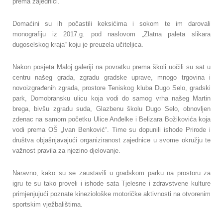
prema zajednici.
Domaćini su ih počastili keksićima i sokom te im darovali
monografiju iz 2017.g. pod naslovom „Zlatna paleta slikara
dugoselskog kraja“ koju je preuzela učiteljica.
Nakon posjeta Maloj galeriji na povratku prema školi uočili su sat u
centru našeg grada, zgradu gradske uprave, mnogo trgovina i
novoizgrađenih zgrada, prostore Teniskog kluba Dugo Selo, gradski
park, Domobransku ulicu koja vodi do samog vrha našeg Martin
brega, bivšu zgradu suda, Glazbenu školu Dugo Selo, obnovljen
zdenac na samom početku Ulice Anđelke i Belizara Božikovića koja
vodi prema OŠ „Ivan Benković“. Time su dopunili ishode Prirode i
društva objašnjavajući organiziranost zajednice u svome okružju te
važnost pravila za njezino djelovanje.
Naravno, kako su se zaustavili u gradskom parku na prostoru za
igru te su tako proveli i ishode sata Tjelesne i zdravstvene kulture
primjenjujući poznate kineziološke motoričke aktivnosti na otvorenim
sportskim vježbalištima.