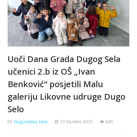
Uoči Dana Grada Dugog Sela
učenici 2.b iz OŠ „Ivan
Benković“ posjetili Malu
galeriju Likovne udruge Dugo
Selo
Dugoselska teka
10 Studeni 2025
845