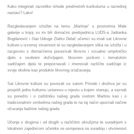
Kako integrirati raznolike ishode predmetnih kurikuluma u razrednoj
nastavi?
Lako!
Razgledavanjem izložbe na temu „Martinje“ u prostorima Male
galerije u kojoj su im bili domaćini predsjednica LUDS-a Jadranka
Bogdanović i član Udruge Zlatko Delač učenici su imali sat Likovne
kulture u izvornoj stvarnosti te su razgledavanjem slika na izložbi i u
razgovoru s domaćinima povezivali likovno i vizualno umjetničko
djelo s osobnim doživljajem, likovnim jezikom i tematskim
sadržajem djela te prepoznavali i imenovali različite sadržaje iz
svoje okoline kao produkte likovnog izražavanja.
Sat Likovne kulture su povezali sa satom Prirode i društva jer su
posjetili jednu kulturnu ustanovu u mjestu u kojem stanuju, a saznali
su ponešto i o zaštitniku našeg grada svetom Martinu kao i o
tradicionalnim simbolima našeg grada te na taj način upoznali načine
očuvanja baštine našeg grada.
Učenje s drugima i od drugih u različitim okružjima te suradnjom s
lokalnom zajednicom učenike se usmjerava na suradnju i otvorenost