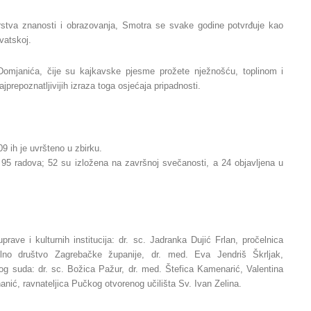
arstva znanosti i obrazovanja, Smotra se svake godine potvrđuje kao
vatskoj.
omjanića, čije su kajkavske pjesme prožete nježnošću, toplinom i
jprepoznatljivijih izraza toga osjećaja pripadnosti.
9 ih je uvršteno u zbirku.
 95 radova; 52 su izložena na završnoj svečanosti, a 24 objavljena u
rave i kulturnih institucija: dr. sc. Jadranka Dujić Frlan, pročelnica
vilno društvo Zagrebačke županije, dr. med. Eva Jendriš Škrljak,
og suda: dr. sc. Božica Pažur, dr. med. Štefica Kamenarić, Valentina
nanić, ravnateljica Pučkog otvorenog učilišta Sv. Ivan Zelina.