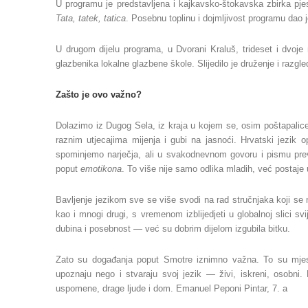
U programu je predstavljena i kajkavsko-štokavska zbirka pj
Tata, tatek, tatica
. Posebnu toplinu i dojmljivost programu dao 
U drugom dijelu programa, u Dvorani Kraluš, trideset i dvoje 
glazbenika lokalne glazbene škole. Slijedilo je druženje i razgle
Zašto je ovo važno?
Dolazimo iz Dugog Sela, iz kraja u kojem se, osim poštapali
raznim utjecajima mijenja i gubi na jasnoći. Hrvatski jezik o
spominjemo narječja, ali u svakodnevnom govoru i pismu prevl
poput
emotikona
. To više nije samo odlika mladih, već postaje
Bavljenje jezikom sve se više svodi na rad stručnjaka koji se
kao i mnogi drugi, s vremenom izblijedjeti u globalnoj slici s
dubina i posebnost — već su dobrim dijelom izgubila bitku.
Zato su događanja poput Smotre iznimno važna. To su mjest
upoznaju nego i stvaraju svoj jezik — živi, iskreni, osobni.
uspomene, drage ljude i dom. Emanuel Peponi Pintar, 7. a