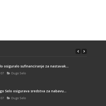
o osiguralo sufinanciranje za nastavak...
 07
Dugo Selo
go Selo osigurava sredstva za nabavu...
 07
Dugo Selo