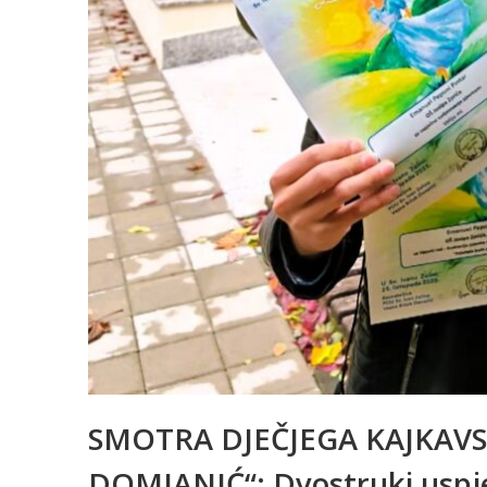
SMOTRA DJEČJEGA KAJKAV
DOMJANIĆ“: Dvostruki uspj