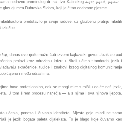
esama nedavno preminulog dr. sc. Ive Kalinskog
Japa, japek, japica –
je glas glumca Dubravka Sidora, koji je čitao odabrane pjesme.
mladihautora predstavilo je svoje radove, uz glazbenu pratnju mladih
d izložbe.
ce
kaj
, danas sve rjeđe može čuti izvorni kajkavski govor. Jezik se pod
pćenito prolazi kroz određenu krizu: u školi učimo standardni jezik i
adavaju skraćenice, tuđice i znakovi brzog digitalnog komuniciranja
 uobičajeno i među odraslima.
 njime bave profesionalno, dok se mnogi mire s mišlju da će naš jezik,
vijeta. U tom širem procesu narječja — a s njima i sva njihova ljepota,
a učenja, ponosa i čuvanja identiteta. Mjesta gdje mladi ne samo
 Naš je jezik bogata paleta dijalekata. To je blago koje čuvamo kao