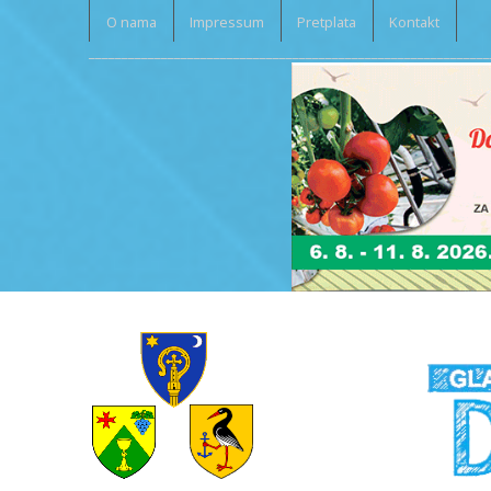
O nama
Impressum
Pretplata
Kontakt
_____________________________________________________________