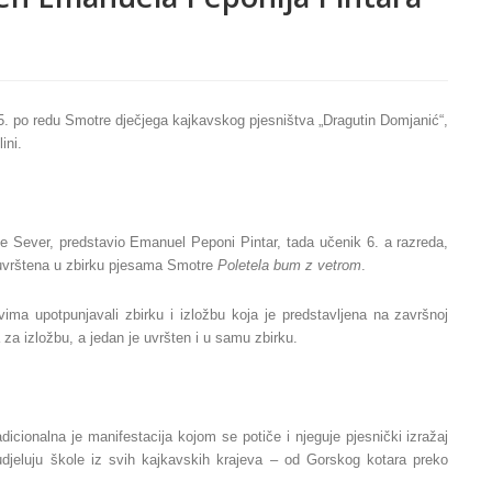
5. po redu Smotre dječjega kajkavskog pjesništva „Dragutin Domjanić“,
ini.
je Sever, predstavio Emanuel Peponi Pintar, tada učenik 6. a razreda,
 uvrštena u zbirku pjesama Smotre
Poletela bum z vetrom
.
vima upotpunjavali zbirku i izložbu koja je predstavljena na završnoj
a izložbu, a jedan je uvršten i u samu zbirku.
icionalna je manifestacija kojom se potiče i njeguje pjesnički izražaj
djeluju škole iz svih kajkavskih krajeva – od Gorskog kotara preko