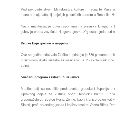
Pod pokroviteljstvom Ministarstva kulture i medija te Minist
jedno od najznačajnijih dječjih pjesničkih susreta u Republici Hr
Naziv manifestacije čuva uspomenu na pjesnika Dragutina D
ljubavlju prema zavičaju. Njegova pjesma
Kaj
ostaje jedan od na
Brojke koje govore o uspjehu
Ove se godine odazvalo 74 škole, pristiglo je 339 pjesama, a 10
U likovnom dijelu sudjelovali su učenici iz 25 škola s ukupno
zbirci.
Svečani program i istaknuti uzvanici
Manifestaciji su nazočile predstavnice gradske i županijske up
Upravnog odjela za kulturu, sport, tehničku kulturu i ci
gradonačelnica Svetog Ivana Zeline, kao i članice ocjenjivačk
Šinjori, prof. hrvatskog jezika i književnosti te Vesna Bičak-Da