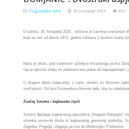
Dugoselska teka
30 Listopad 2025
632
U subotu, 25. listopada 2025., održana je završna svečanost 4
koja se već od davne 1971. godine održava u Svetom Ivanu Zel
Našu je školu, pod vodstvom učiteljice hrvatskoga jezika Dari
čija je pjesma
Veliju mi
odabrana kao jedna od najuspješnijih i
U drugom dijelu natjecanja, u rujnu, učenici su likovnim rado
svečanosti. Od dva Emanuelova likovna rada, oba su odabrana z
Značaj Smotre i kajkavske riječi
Smotra dječjega kajkavskog pjesništva „Dragutin Domjanić“ trad
učenika osnovnih škola iz kajkavskog govornog područja. Su
Zagreba, Prigorja i Zagorja pa sve do Međimurja i Podravine.