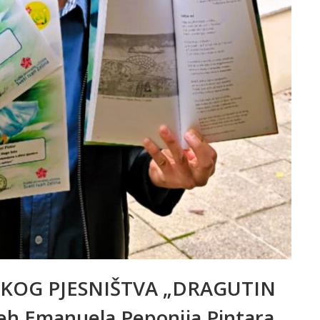
SKOG PJESNIŠTVA „DRAGUTIN
eh Emanuela Peponija Pintara