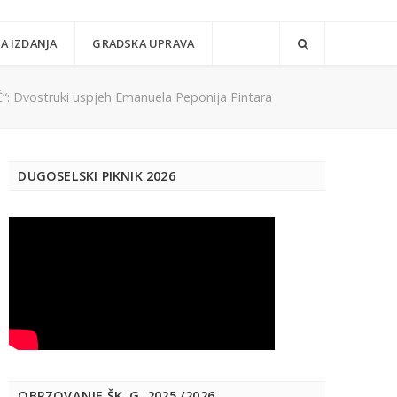
A IZDANJA
GRADSKA UPRAVA
vostruki uspjeh Emanuela Peponija Pintara
DUGOSELSKI PIKNIK 2026
OBRZOVANJE ŠK. G. 2025./2026.