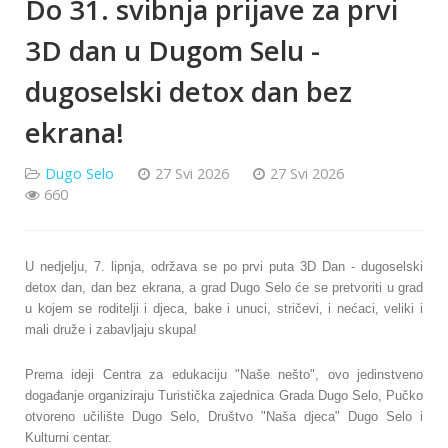
Do 31. svibnja prijave za prvi
3D dan u Dugom Selu -
dugoselski detox dan bez
ekrana!
Dugo Selo
27 Svi 2026
27 Svi 2026
660
U nedjelju, 7. lipnja, održava se po prvi puta 3D Dan - dugoselski
detox dan, dan bez ekrana, a grad Dugo Selo će se pretvoriti u grad
u kojem se roditelji i djeca, bake i unuci, stričevi, i nećaci, veliki i
mali druže i zabavljaju skupa!
Prema ideji Centra za edukaciju "Naše nešto", ovo jedinstveno
događanje organiziraju Turistička zajednica Grada Dugo Selo, Pučko
otvoreno učilište Dugo Selo, Društvo "Naša djeca" Dugo Selo i
Kulturni centar.