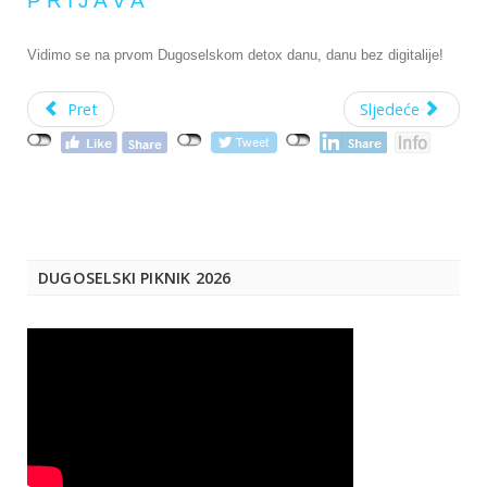
P R I J A V A
Vidimo se na prvom Dugoselskom detox danu, danu bez digitalije!
Pret
Sljedeće
DUGOSELSKI PIKNIK 2026