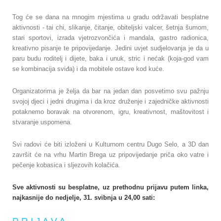
Tog će se dana na mnogim mjestima u gradu održavati besplatne
aktivnosti - tai chi, slikanje, čitanje, obiteljski valcer, šetnja šumom,
stari sportovi, izrada vjetrozvončića i mandala, gastro radionica,
kreativno pisanje te pripovijedanje. Jedini uvjet sudjelovanja je da u
paru budu roditelj i dijete, baka i unuk, stric i nećak (koja-god vam
se kombinacija sviđa) i da mobitele ostave kod kuće.
Organizatorima je želja da bar na jedan dan posvetimo svu pažnju
svojoj djeci i jedni drugima i da kroz druženje i zajedničke aktivnosti
potaknemo boravak na otvorenom, igru, kreativnost, maštovitost i
stvaranje uspomena.
Svi radovi će biti izloženi u Kulturnom centru Dugo Selo, a 3D dan
završit će na vrhu Martin Brega uz pripovijedanje priča oko vatre i
pečenje kobasica i sljezovih kolačića.
Sve aktivnosti su besplatne, uz prethodnu prijavu putem linka,
najkasnije do nedjelje, 31. svibnja u 24,00 sati: