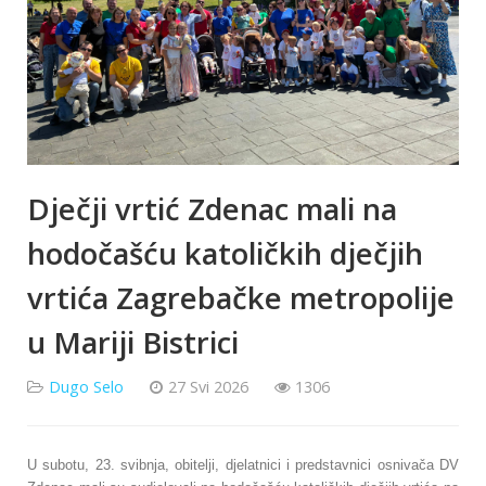
Dječji vrtić Zdenac mali na
hodočašću katoličkih dječjih
vrtića Zagrebačke metropolije
u Mariji Bistrici
Dugo Selo
27 Svi 2026
1306
U subotu, 23. svibnja, obitelji, djelatnici i predstavnici osnivača DV