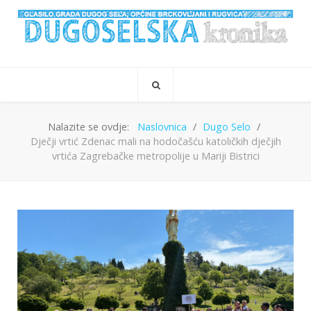
Nalazite se ovdje:
Naslovnica
Dugo Selo
Dječji vrtić Zdenac mali na hodočašću katoličkih dječjih
vrtića Zagrebačke metropolije u Mariji Bistrici