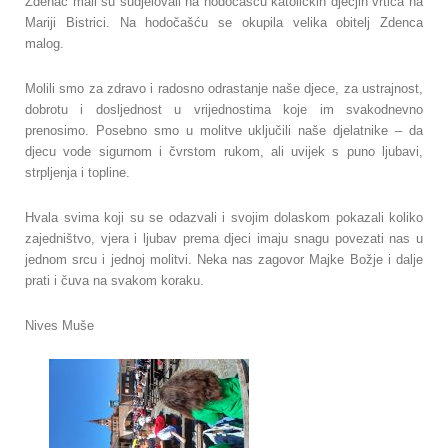
Zdenac mali su sudjelovali na hodočašću katoličkih dječjih vrtića na
Mariji Bistrici.
Na hodočašću se okupila velika obitelj Zdenca
malog.
Molili smo za zdravo i radosno odrastanje naše djece, za ustrajnost,
dobrotu i dosljednost u vrijednostima koje im svakodnevno
prenosimo. Posebno smo u molitve uključili naše djelatnike – da
djecu vode sigurnom i čvrstom rukom, ali uvijek s puno ljubavi,
strpljenja i topline.
Hvala svima koji su se odazvali i svojim dolaskom pokazali koliko
zajedništvo, vjera i ljubav prema djeci imaju snagu povezati nas u
jednom srcu i jednoj molitvi. Neka nas zagovor Majke Božje i dalje
prati i čuva na svakom koraku.
Nives Muše