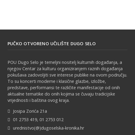
PUČKO OTVORENO UČILIŠTE DUGO SELO
POU Dugo Selo je temeljni nositelj kulturnih događanja, a
njegov Centar za kulturu organiziranjem raznih događanja
pokušava zadovoljiti sve interese publike na ovom području.
To su koncerti moderne i klasične glazbe, izložbe,
predstave, performansi te različite manifestacije od onih
aktualne tematike do onih kojima se čuvaju tradicijske
vrijednosti i baština ovog kraja.
Josipa Zorića 21a
01 2753 419, 01 2753 012
urednistvo(@)dugoselska-kronika.hr