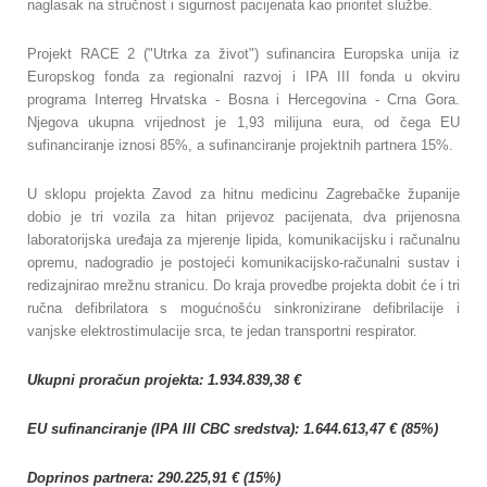
naglasak na stručnost i sigurnost pacijenata kao prioritet službe.
Projekt RACE 2 ("Utrka za život") sufinancira Europska unija iz
Europskog fonda za regionalni razvoj i IPA III fonda u okviru
programa Interreg Hrvatska - Bosna i Hercegovina - Crna Gora.
Njegova ukupna vrijednost je 1,93 milijuna eura, od čega EU
sufinanciranje iznosi 85%, a sufinanciranje projektnih partnera 15%.
U sklopu projekta Zavod za hitnu medicinu Zagrebačke županije
dobio je tri vozila za hitan prijevoz pacijenata, dva prijenosna
laboratorijska uređaja za mjerenje lipida, komunikacijsku i računalnu
opremu, nadogradio je postojeći komunikacijsko-računalni sustav i
redizajnirao mrežnu stranicu. Do kraja provedbe projekta dobit će i tri
ručna defibrilatora s mogućnošću sinkronizirane defibrilacije i
vanjske elektrostimulacije srca, te jedan transportni respirator.
Ukupni proračun projekta: 1.934.839,38 €
EU sufinanciranje (IPA III CBC sredstva): 1.644.613,47 € (85%)
Doprinos partnera: 290.225,91 € (15%)