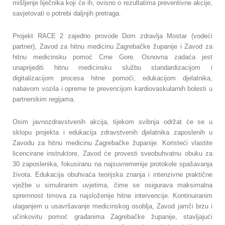
mišljenje liječnika koji će ih, ovisno o rezultatima preventivne akcije,
savjetovati o potrebi daljnjih pretraga.
Projekt RACE 2 zajedno provode Dom zdravlja Mostar (vodeći
partner), Zavod za hitnu medicinu Zagrebačke županije i Zavod za
hitnu medicinsku pomoć Crne Gore. Osnovna zadaća jest
unaprijediti hitnu medicinsku službu standardizacijom i
digitalizacijom procesa hitne pomoći, edukacijom djelatnika,
nabavom vozila i opreme te prevencijom kardiovaskularnih bolesti u
partnerskim regijama.
Osim javnozdravstvenih akcija, tijekom svibnja održat će se u
sklopu projekta i edukacija zdravstvenih djelatnika zaposlenih u
Zavodu za hitnu medicinu Zagrebačke županije. Koristeći vlastite
licencirane instruktore, Zavod će provesti sveobuhvatnu obuku za
30 zaposlenika, fokusiranu na najsuvremenije protokole spašavanja
života. Edukacija obuhvaća teorijska znanja i intenzivne praktične
vježbe u simuliranim uvjetima, čime se osigurava maksimalna
spremnost timova za najsloženije hitne intervencije. Kontinuiranim
ulaganjem u usavršavanje medicinskog osoblja, Zavod jamči brzu i
učinkovitu pomoć građanima Zagrebačke županije, stavljajući