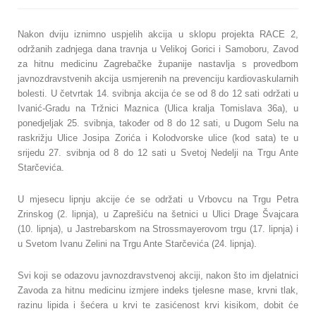
Nakon dviju iznimno uspjelih akcija u sklopu projekta RACE 2,
održanih zadnjega dana travnja u Velikoj Gorici i Samoboru, Zavod
za hitnu medicinu Zagrebačke županije nastavlja s provedbom
javnozdravstvenih akcija usmjerenih na prevenciju kardiovaskularnih
bolesti. U četvrtak 14. svibnja akcija će se od 8 do 12 sati održati u
Ivanić-Gradu na Tržnici Maznica (Ulica kralja Tomislava 36a), u
ponedjeljak 25. svibnja, također od 8 do 12 sati, u Dugom Selu na
raskrižju Ulice Josipa Zorića i Kolodvorske ulice (kod sata) te u
srijedu 27. svibnja od 8 do 12 sati u Svetoj Nedelji na Trgu Ante
Starčevića.
U mjesecu lipnju akcije će se održati u Vrbovcu na Trgu Petra
Zrinskog (2. lipnja), u Zaprešiću na šetnici u Ulici Drage Švajcara
(10. lipnja), u Jastrebarskom na Strossmayerovom trgu (17. lipnja) i
u Svetom Ivanu Zelini na Trgu Ante Starčevića (24. lipnja).
Svi koji se odazovu javnozdravstvenoj akciji, nakon što im djelatnici
Zavoda za hitnu medicinu izmjere indeks tjelesne mase, krvni tlak,
razinu lipida i šećera u krvi te zasićenost krvi kisikom, dobit će