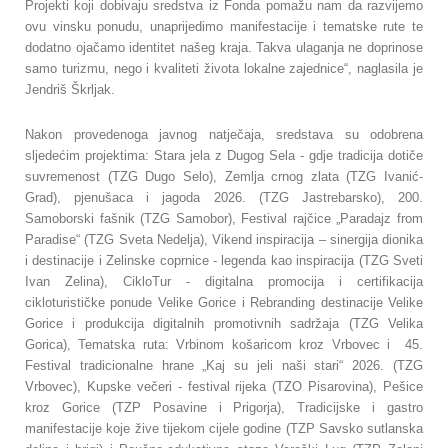
Projekti koji dobivaju sredstva iz Fonda pomažu nam da razvijemo
ovu vinsku ponudu, unaprijedimo manifestacije i tematske rute te
dodatno ojačamo identitet našeg kraja. Takva ulaganja ne doprinose
samo turizmu, nego i kvaliteti života lokalne zajednice“, naglasila je
Jendriš Škrljak.
Nakon provedenoga javnog natječaja, sredstava su odobrena
sljedećim projektima: Stara jela z Dugog Sela - gdje tradicija dotiče
suvremenost (TZG Dugo Selo), Zemlja crnog zlata (TZG Ivanić-
Grad), pjenušaca i jagoda 2026. (TZG Jastrebarsko), 200.
Samoborski fašnik (TZG Samobor), Festival rajčice „Paradajz from
Paradise“ (TZG Sveta Nedelja), Vikend inspiracija – sinergija dionika
i destinacije i Zelinske coprnice - legenda kao inspiracija (TZG Sveti
Ivan Zelina), CikloTur - digitalna promocija i certifikacija
cikloturističke ponude Velike Gorice i Rebranding destinacije Velike
Gorice i produkcija digitalnih promotivnih sadržaja (TZG Velika
Gorica), Tematska ruta: Vrbinom košaricom kroz Vrbovec i 45.
Festival tradicionalne hrane „Kaj su jeli naši stari“ 2026. (TZG
Vrbovec), Kupske večeri - festival rijeka (TZO Pisarovina), Pešice
kroz Gorice (TZP Posavine i Prigorja), Tradicijske i gastro
manifestacije koje žive tijekom cijele godine (TZP Savsko sutlanska