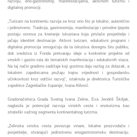
razvoju, eno-gastronomiji, manifestacijama, aktivnom turizmu i
digitalnoj promociji.
„Turizam na kontinentu razvija se kroz ono što je lokalno, autentično
i jedinstveno. Tradicija, gastronomija, manifestacije i prirodne ljepote
postaju osnova za kreiranje iskustava koja privlače posjetitelje i
jačaju identitet destinacije. Aktivni turizam, edukativni programi i
digitalna promocija omogućuju da ta iskustva dosegnu širu publiku,
dok sredstva iz Fonda pretvaraju ideje u konkretne projekte od
vinskih i gastro ruta do tematskih manifestacija i edukativnih staza.
Na taj način gradimo sadržaje koji gostima daju razlog za dolazak, a
lokalnim zajednicama pružaju trajnu vrijednost i gospodarsku
učinkovitost kroz održivi razvoj“, istaknula je direktorica Turističke
zajednice Zagrebačke županije, Ivana Alilović.
Gradonačelnica Grada Svetog Ivana Zeline, Eva Jendriš Škrljak,
naglasila je potencijal razvoja vinskih cesta i enoturizma kao
strateški važnog segmenta kontinentalnog turizma.
„Zelinska vinska cesta povezuje vinare, lokalne proizvođače i
posjetitelje, stvarajući jedinstvenu enogastronomsku destinaciju.