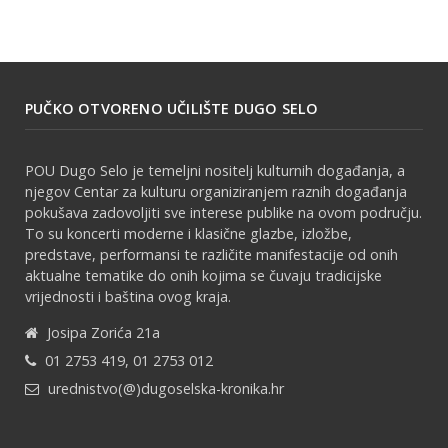
PUČKO OTVORENO UČILIŠTE DUGO SELO
POU Dugo Selo je temeljni nositelj kulturnih događanja, a
njegov Centar za kulturu organiziranjem raznih događanja
pokušava zadovoljiti sve interese publike na ovom području.
To su koncerti moderne i klasične glazbe, izložbe,
predstave, performansi te različite manifestacije od onih
aktualne tematike do onih kojima se čuvaju tradicijske
vrijednosti i baština ovog kraja.
Josipa Zorića 21a
01 2753 419, 01 2753 012
urednistvo(@)dugoselska-kronika.hr