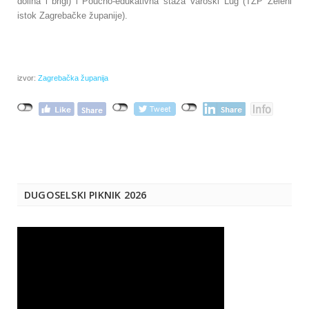
dolina i brigi) i Poučno-edukativna staza Varoški Lug (TZP Zeleni
istok Zagrebačke županije).
izvor:
Zagrebačka županija
DUGOSELSKI PIKNIK 2026