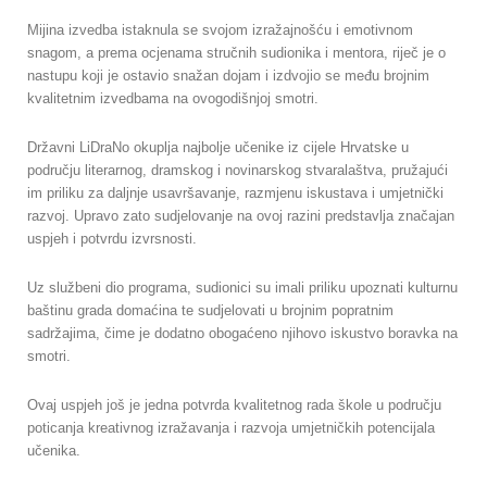
Mijina izvedba istaknula se svojom izražajnošću i emotivnom
snagom, a prema ocjenama stručnih sudionika i mentora, riječ je o
nastupu koji je ostavio snažan dojam i izdvojio se među brojnim
kvalitetnim izvedbama na ovogodišnjoj smotri.
Državni LiDraNo okuplja najbolje učenike iz cijele Hrvatske u
području literarnog, dramskog i novinarskog stvaralaštva, pružajući
im priliku za daljnje usavršavanje, razmjenu iskustava i umjetnički
razvoj. Upravo zato sudjelovanje na ovoj razini predstavlja značajan
uspjeh i potvrdu izvrsnosti.
Uz službeni dio programa, sudionici su imali priliku upoznati kulturnu
baštinu grada domaćina te sudjelovati u brojnim popratnim
sadržajima, čime je dodatno obogaćeno njihovo iskustvo boravka na
smotri.
Ovaj uspjeh još je jedna potvrda kvalitetnog rada škole u području
poticanja kreativnog izražavanja i razvoja umjetničkih potencijala
učenika.