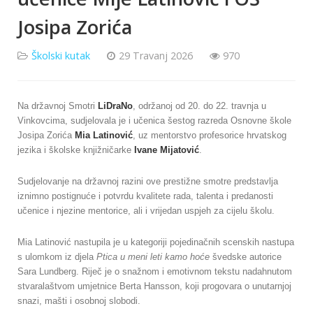
Josipa Zorića
Školski kutak
29 Travanj 2026
970
Na državnoj Smotri
LiDraNo
, održanoj od 20. do 22. travnja u
Vinkovcima, sudjelovala je i učenica šestog razreda Osnovne škole
Josipa Zorića
Mia Latinović
, uz mentorstvo profesorice hrvatskog
jezika i školske knjižničarke
Ivane Mijatović
.
Sudjelovanje na državnoj razini ove prestižne smotre predstavlja
iznimno postignuće i potvrdu kvalitete rada, talenta i predanosti
učenice i njezine mentorice, ali i vrijedan uspjeh za cijelu školu.
Mia Latinović nastupila je u kategoriji pojedinačnih scenskih nastupa
s ulomkom iz djela
Ptica u meni leti kamo hoće
švedske autorice
Sara Lundberg. Riječ je o snažnom i emotivnom tekstu nadahnutom
stvaralaštvom umjetnice Berta Hansson, koji progovara o unutarnjoj
snazi, mašti i osobnoj slobodi.