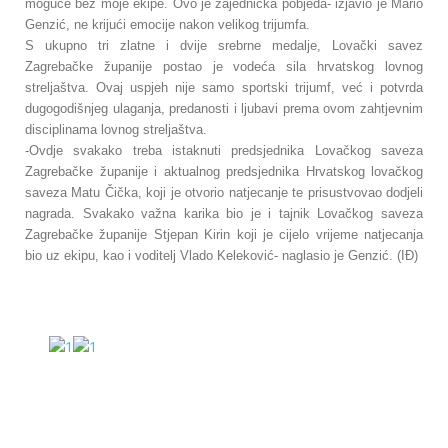
moguće bez moje ekipe. Ovo je zajednička pobjeda- izjavio je Mario
Genzić, ne krijući emocije nakon velikog trijumfa.
S ukupno tri zlatne i dvije srebrne medalje, Lovački savez
Zagrebačke županije postao je vodeća sila hrvatskog lovnog
streljaštva. Ovaj uspjeh nije samo sportski trijumf, već i potvrda
dugogodišnjeg ulaganja, predanosti i ljubavi prema ovom zahtjevnim
disciplinama lovnog streljaštva.
-Ovdje svakako treba istaknuti predsjednika Lovačkog saveza
Zagrebačke županije i aktualnog predsjednika Hrvatskog lovačkog
saveza Matu Čička, koji je otvorio natjecanje te prisustvovao dodjeli
nagrada. Svakako važna karika bio je i tajnik Lovačkog saveza
Zagrebačke županije Stjepan Kirin koji je cijelo vrijeme natjecanja
bio uz ekipu, kao i voditelj Vlado Keleković- naglasio je Genzić. (IĐ)