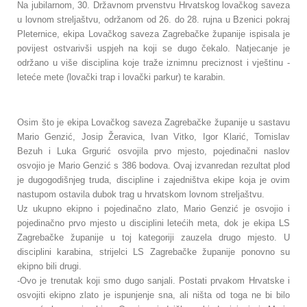
Na jubilarnom, 30. Državnom prvenstvu Hrvatskog lovačkog saveza
u lovnom streljaštvu, održanom od 26. do 28. rujna u Bzenici pokraj
Pleternice, ekipa Lovačkog saveza Zagrebačke županije ispisala je
povijest ostvarivši uspjeh na koji se dugo čekalo. Natjecanje je
održano u više disciplina koje traže iznimnu preciznost i vještinu -
leteće mete (lovački trap i lovački parkur) te karabin.
Osim što je ekipa Lovačkog saveza Zagrebačke županije u sastavu
Mario Genzić, Josip Žeravica, Ivan Vitko, Igor Klarić, Tomislav
Bezuh i Luka Grgurić osvojila prvo mjesto, pojedinačni naslov
osvojio je Mario Genzić s 386 bodova. Ovaj izvanredan rezultat plod
je dugogodišnjeg truda, discipline i zajedništva ekipe koja je ovim
nastupom ostavila dubok trag u hrvatskom lovnom streljaštvu.
Uz ukupno ekipno i pojedinačno zlato, Mario Genzić je osvojio i
pojedinačno prvo mjesto u disciplini letećih meta, dok je ekipa LS
Zagrebačke županije u toj kategoriji zauzela drugo mjesto. U
disciplini karabina, strijelci LS Zagrebačke županije ponovno su
ekipno bili drugi.
-Ovo je trenutak koji smo dugo sanjali. Postati prvakom Hrvatske i
osvojiti ekipno zlato je ispunjenje sna, ali ništa od toga ne bi bilo