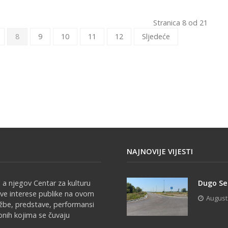
Stranica 8 od 21
8
9
10
11
12
Sljedeće
NAJNOVIJE VIJESTI
 a njegov Centar za kulturu
Dugo Sel
sve interese publike na ovom
August
ožbe, predstave, performansi
onih kojima se čuvaju