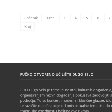
Početak
Pret
3
4
5
6
7
Kraj
PUČKO OTVORENO UČILIŠTE DUGO SELO
POU Dugo Selo je temeljni nositelj kulturnih događanja,
organiziranjem raznih događanja pokušava zadovoljiti 
području. To su koncerti moderne i klasične glazbe, izl
te različite manifestacije od onih aktualne tematike do 
tradicijske vrijednosti i baština ovog kraja.