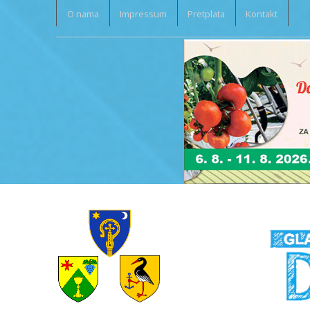
O nama
Impressum
Pretplata
Kontakt
_____________________________________________________________