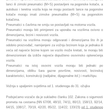
lanci ili zimski pneumatici (M+S) postavljeni na pogonske kotače, a
autobusi i teretna vozila koja ne mogu postaviti lance na pogonske
kotače moraju imati zimske pneumatike (M+S) na pogonskim
kotačima.
Pneumatici s čavlima ne smiju se postavljati na motorna vozila.
Pneumatici moraju biti primjereni za uporabu na vozilima ovisno o
dimenzijama, brzini i nosivosti vozila.
Pneumatici na vozilima moraju odgovarati i dimenzijama što ih je
odobrio proizvođač, namijenjeni za vožnju brzinom koja je jednaka ili
veća od najveće brzine kojom se vozilo može kretati, te moraju biti
dimenzionirani da izdrže najveće dopušteno osovinsko opterećenja
vozila.
Pneumatici na istoj osovini vozila moraju biti jednaki po
dimenzijama, obliku šara gazne površine, nosivosti, brzinskoj
karakteristici, konstrukciji (radijalne, dijagonalne itd.) i marki/tipu.
Vožnja s upaljenim svjetlima od 1. studenoga do 31. ožujka
Podsjećamo vozače da je sukladno članku 102. Zakona o sigurnosti
prometa na cestama (NN 67/08, 48/10, 74/11, 80/13, 158/13, 92/14,
64/15, 108/17, 70/19, 42/20, 85/22, 114/22, 133/23)
od 1. studenog