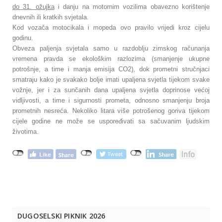
do 31. ožujka
i danju na motornim vozilima obavezno korištenje
dnevnih ili kratkih svjetala.
Kod vozača motocikala i mopeda ovo pravilo vrijedi kroz cijelu
godinu.
Obveza paljenja svjetala samo u razdoblju zimskog računanja
vremena pravda se ekološkim razlozima (smanjenje ukupne
potrošnje, a time i manja emisija CO2), dok prometni stručnjaci
smatraju kako je svakako bolje imati upaljena svjetla tijekom svake
vožnje, jer i za sunčanih dana upaljena svjetla doprinose većoj
vidljivosti, a time i sigurnosti prometa, odnosno smanjenju broja
prometnih nesreća. Nekoliko litara više potrošenog goriva tijekom
cijele godine ne može se uspoređivati sa sačuvanim ljudskim
životima.
DUGOSELSKI PIKNIK 2026