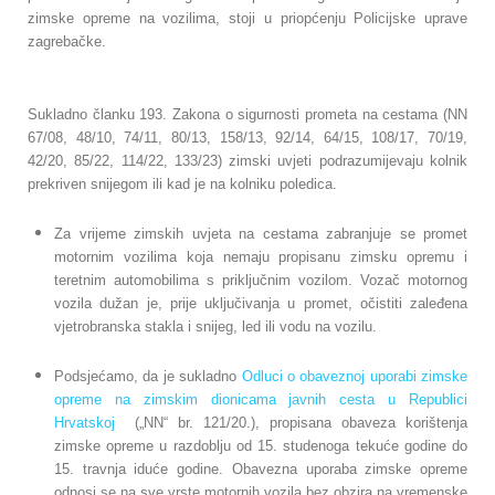
zimske opreme na vozilima, stoji u priopćenju Policijske uprave
zagrebačke.
Sukladno članku 193. Zakona o sigurnosti prometa na cestama (NN
67/08, 48/10, 74/11, 80/13, 158/13, 92/14, 64/15, 108/17, 70/19,
42/20, 85/22, 114/22, 133/23) zimski uvjeti podrazumijevaju kolnik
prekriven snijegom ili kad je na kolniku poledica.
Za vrijeme zimskih uvjeta na cestama zabranjuje se promet
motornim vozilima koja nemaju propisanu zimsku opremu i
teretnim automobilima s priključnim vozilom. Vozač motornog
vozila dužan je, prije uključivanja u promet, očistiti zaleđena
vjetrobranska stakla i snijeg, led ili vodu na vozilu.
Podsjećamo, da je sukladno
Odluci o obaveznoj uporabi zimske
opreme na zimskim dionicama javnih cesta u Republici
Hrvatskoj
(„NN“ br. 121/20.), propisana obaveza korištenja
zimske opreme u razdoblju od 15. studenoga tekuće godine do
15. travnja iduće godine. Obavezna uporaba zimske opreme
odnosi se na sve vrste motornih vozila bez obzira na vremenske