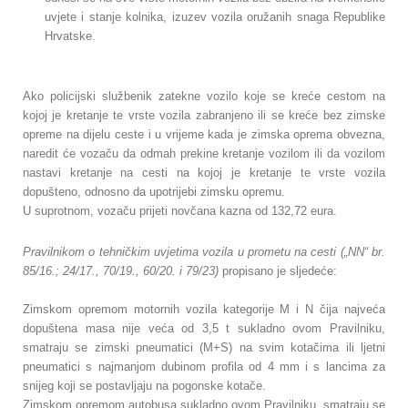
uvjete i stanje kolnika, izuzev vozila oružanih snaga Republike
Hrvatske.
Ako policijski službenik zatekne vozilo koje se kreće cestom na
kojoj je kretanje te vrste vozila zabranjeno ili se kreće bez zimske
opreme na dijelu ceste i u vrijeme kada je zimska oprema obvezna,
naredit će vozaču da odmah prekine kretanje vozilom ili da vozilom
nastavi kretanje na cesti na kojoj je kretanje te vrste vozila
dopušteno, odnosno da upotrijebi zimsku opremu.
U suprotnom, vozaču prijeti novčana kazna od 132,72 eura.
Pravilnikom o tehničkim uvjetima vozila u prometu na cesti („NN“ br.
85/16.; 24/17., 70/19., 60/20. i 79/23)
propisano je sljedeće:
Zimskom opremom motornih vozila kategorije M i N čija najveća
dopuštena masa nije veća od 3,5 t sukladno ovom Pravilniku,
smatraju se zimski pneumatici (M+S) na svim kotačima ili ljetni
pneumatici s najmanjom dubinom profila od 4 mm i s lancima za
snijeg koji se postavljaju na pogonske kotače.
Zimskom opremom autobusa sukladno ovom Pravilniku, smatraju se