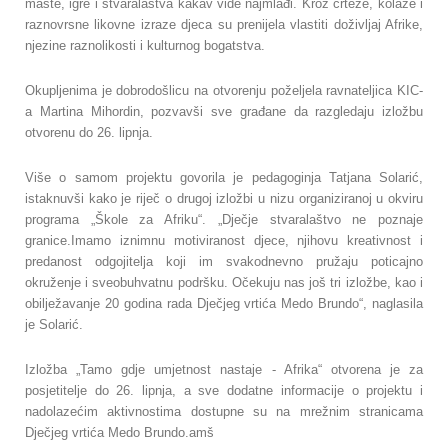
mašte, igre i stvaralaštva kakav vide najmlađi. Kroz crteže, kolaže i
raznovrsne likovne izraze djeca su prenijela vlastiti doživljaj Afrike,
njezine raznolikosti i kulturnog bogatstva.
Okupljenima je dobrodošlicu na otvorenju poželjela ravnateljica KIC-
a Martina Mihordin, pozvavši sve građane da razgledaju izložbu
otvorenu do 26. lipnja.
Više o samom projektu govorila je pedagoginja Tatjana Solarić,
istaknuvši kako je riječ o drugoj izložbi u nizu organiziranoj u okviru
programa „Škole za Afriku“. „Dječje stvaralaštvo ne poznaje
granice.Imamo iznimnu motiviranost djece, njihovu kreativnost i
predanost odgojitelja koji im svakodnevno pružaju poticajno
okruženje i sveobuhvatnu podršku. Očekuju nas još tri izložbe, kao i
obilježavanje 20 godina rada Dječjeg vrtića Medo Brundo“, naglasila
je Solarić.
Izložba „Tamo gdje umjetnost nastaje - Afrika“ otvorena je za
posjetitelje do 26. lipnja, a sve dodatne informacije o projektu i
nadolazećim aktivnostima dostupne su na mrežnim stranicama
Dječjeg vrtića Medo Brundo.amš