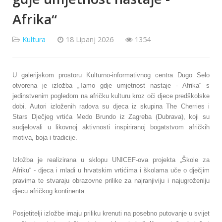
Afrika“
Kultura
18 Lipanj 2026
1354
U galerijskom prostoru Kulturno-informativnog centra Dugo Selo
otvorena je izložba „Tamo gdje umjetnost nastaje - Afrika“ s
jedinstvenim pogledom na afričku kulturu kroz oči djece predškolske
dobi. Autori izloženih radova su djeca iz skupina The Cherries i
Stars Dječjeg vrtića Medo Brundo iz Zagreba (Dubrava), koji su
sudjelovali u likovnoj aktivnosti inspiriranoj bogatstvom afričkih
motiva, boja i tradicije.
Izložba je realizirana u sklopu UNICEF-ova projekta „Škole za
Afriku“ - djeca i mladi u hrvatskim vrtićima i školama uče o dječjim
pravima te stvaraju obrazovne prilike za najranjiviju i najugroženiju
djecu afričkog kontinenta.
Posjetitelji izložbe imaju priliku krenuti na posebno putovanje u svijet