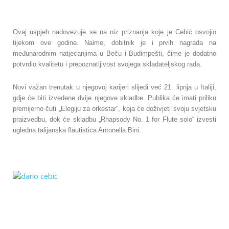
Ovaj uspjeh nadovezuje se na niz priznanja koje je Cebić osvojio
tijekom ove godine. Naime, dobitnik je i prvih nagrada na
međunarodnim natjecanjima u Beču i Budimpešti, čime je dodatno
potvrdio kvalitetu i prepoznatljivost svojega skladateljskog rada.
Novi važan trenutak u njegovoj karijeri slijedi već 21. lipnja u Italiji,
gdje će biti izvedene dvije njegove skladbe. Publika će imati priliku
premijerno čuti „Elegiju za orkestar“, koja će doživjeti svoju svjetsku
praizvedbu, dok će skladbu „Rhapsody No. 1 for Flute solo“ izvesti
ugledna talijanska flautistica Antonella Bini.