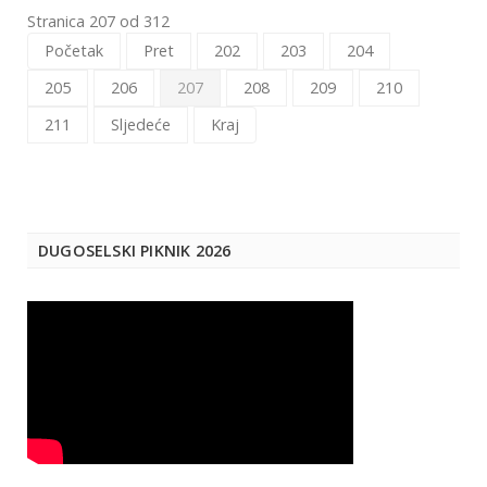
Stranica 207 od 312
Početak
Pret
202
203
204
205
206
207
208
209
210
211
Sljedeće
Kraj
DUGOSELSKI PIKNIK 2026