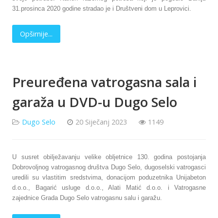
31.prosinca 2020 godine stradao je i Društveni dom u Leprovici.
Opširnije...
Preuređena vatrogasna sala i
garaža u DVD-u Dugo Selo
Dugo Selo
20 Siječanj 2023
1149
U susret obilježavanju velike obljetnice 130. godina postojanja
Dobrovoljnog vatrogasnog društva Dugo Selo, dugoselski vatrogasci
uredili su vlastitim sredstvima, donacijom poduzetnika Unijabeton
d.o.o., Bagarić usluge d.o.o., Alati Matić d.o.o. i Vatrogasne
zajednice Grada Dugo Selo vatrogasnu salu i garažu.