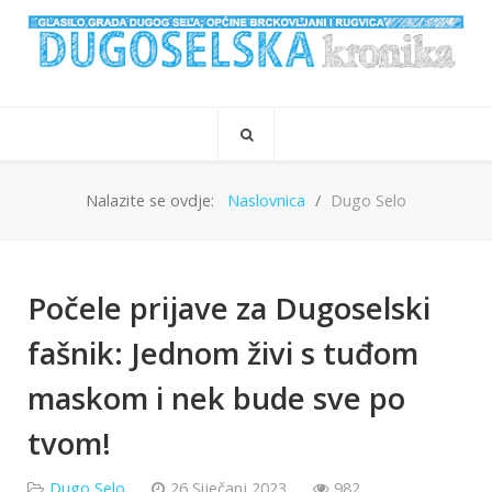
Nalazite se ovdje:
Naslovnica
Dugo Selo
Počele prijave za Dugoselski
fašnik: Jednom živi s tuđom
maskom i nek bude sve po
tvom!
Dugo Selo
26 Siječanj 2023
982