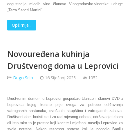
degustacija mladih vina članova Vinogradarsko-vinarske udruge
„Terra Sancti Martini“.
Opširnije...
Novouređena kuhinja
Društvenog doma u Leprovici
Dugo Selo
16 Siječanj 2023
1052
Društvenim domom u Leprovici gospodare članice i članovi DVD-a
Leprovica kojeg koriste prije svega za potrebe održavanja
vatrogasnih sastanaka, svečanih skupština i vatrogasnih zabava.
Društveni dom koristi se i za rad mjesnog odbora, održavanje izbora
ali isto tako to je prostor koji koriste i mještani naselja Leprovica za
svoje potrebe. Nakon razornog potresa koji je pogodio Baniju