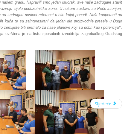
našem gradu. Napravili smo jedan iskorak, sve naše zadrugare stavit
i razvoju cijele poduzetničke zone. U našem sastavu su Pećo interijeri,
su zadrugari nosioci referenci u bilo kojoj ponudi. Naši kooperanti su
nih kuća te su zainteresirani da jedan dio proizvodnje presele u Dugo
 zemljište biti premalo za naše planove koji su dobri kao i potencijal“
,
ga uvrštena je na listu sposobnih izvoditelja zagrebačkog Gradskog
Sljedeće