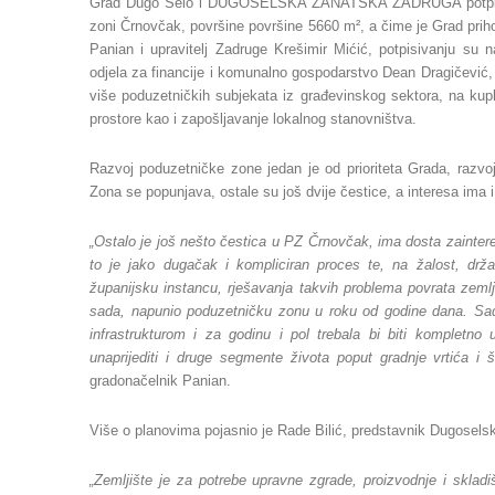
Grad Dugo Selo i DUGOSELSKA ZANATSKA ZADRUGA potpisali 
zoni Črnovčak, površine površine 5660 m², a čime je Grad prih
Panian i upravitelj Zadruge Krešimir Mićić, potpisivanju su
odjela za financije i komunalno gospodarstvo Dean Dragičević,
više poduzetničkih subjekata iz građevinskog sektora, na kuplj
prostore kao i zapošljavanje lokalnog stanovništva.
Razvoj poduzetničke zone jedan je od prioriteta Grada, razvo
Zona se popunjava, ostale su još dvije čestice, a interesa ima i
„Ostalo je još nešto čestica u PZ Črnovčak, ima dosta zainter
to je jako dugačak i kompliciran proces te, na žalost, drž
županijsku instancu, rješavanja takvih problema povrata zem
sada, napunio poduzetničku zonu u roku od godine dana. Sa
infrastrukturom i za godinu i pol trebala bi biti kompletn
unaprijediti i druge segmente života poput gradnje vrtića 
gradonačelnik Panian.
Više o planovima pojasnio je Rade Bilić, predstavnik Dugosels
„Zemljište je za potrebe upravne zgrade, proizvodnje i sklad