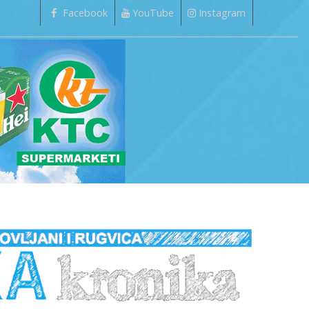
Facebook
YouTube
Instagram
_________________________________________________________________________