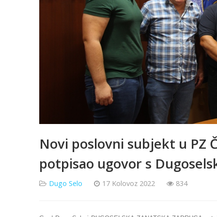
Novi poslovni subjekt u PZ 
potpisao ugovor s Dugosel
Dugo Selo
17 Kolovoz 2022
834