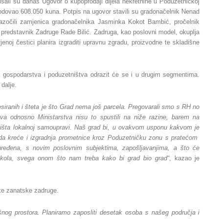
su danas Ugovor o kupoprodaji dijela nekretnine u Poduzetničkoj
odovao 608.050 kuna. Potpis na ugovor stavili su gradonačelnik Nenad
 nazočili zamjenica gradonačelnika Jasminka Kokot Bambić, pročelnik
 predstavnik Zadruge Rade Bilić.
Zadruga, kao poslovni model, okuplja
enoj čestici planira izgraditi upravnu zgradu, proizvodne te skladišne
j gospodarstva i poduzetništva odrazit će se i u drugim segmentima.
 dalje.
esiranih i šteta je što Grad nema još parcela. Pregovarali smo s RH no
ava odnosno Ministarstva nisu to spustili na niže razine, barem na
ljišta lokalnoj samoupravi. Naš grad bi, u ovakvom usponu kakvom je
da kreće i izgradnja prometnice kroz Poduzetničku zonu s pratećom
o uređena, s novim poslovnim subjektima, zapošljavanjima, a što će
i škola, svega onom što nam treba kako bi grad bio grad“
, kazao je
ke zanatske zadruge.
išnog prostora. Planiramo zaposliti desetak osoba s našeg područja i