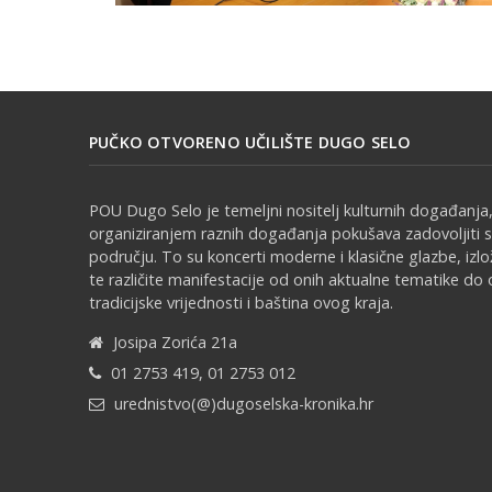
PUČKO OTVORENO UČILIŠTE DUGO SELO
POU Dugo Selo je temeljni nositelj kulturnih događanja,
organiziranjem raznih događanja pokušava zadovoljiti 
području. To su koncerti moderne i klasične glazbe, izl
te različite manifestacije od onih aktualne tematike do 
tradicijske vrijednosti i baština ovog kraja.
Josipa Zorića 21a
01 2753 419, 01 2753 012
urednistvo(@)dugoselska-kronika.hr