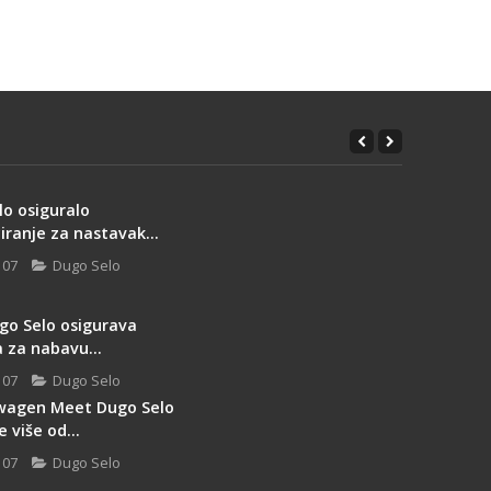
lo osiguralo
iranje za nastavak...
 07
Dugo Selo
go Selo osigurava
 za nabavu...
 07
Dugo Selo
swagen Meet Dugo Selo
e više od...
 07
Dugo Selo