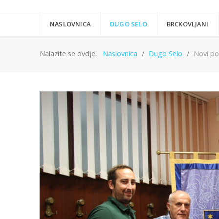
NASLOVNICA
DUGO SELO
BRCKOVLJANI
Nalazite se ovdje:
Naslovnica
Dugo Selo
Novi po