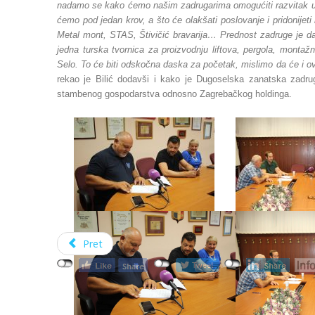
nadamo se kako ćemo našim zadrugarima omogućiti razvitak u 
ćemo pod jedan krov, a što će olakšati poslovanje i pridonijet
Metal mont, STAS, Štivičić bravarija… Prednost zadruge je da 
jedna turska tvornica za proizvodnju liftova, pergola, montaž
Selo. To će biti odskočna daska za početak, mislimo da će i ovo
rekao je Bilić dodavši i kako je Dugoselska zanatska zadru
stambenog gospodarstva odnosno Zagrebačkog holdinga.
Pret