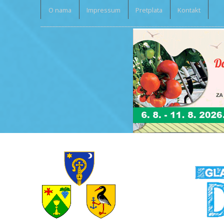
O nama
Impressum
Pretplata
Kontakt
_____________________________________________________________