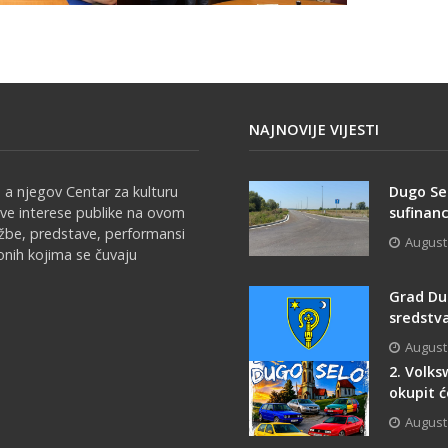
NAJNOVIJE VIJESTI
 a njegov Centar za kulturu
Dugo Se
sve interese publike na ovom
sufinanc
ožbe, predstave, performansi
August
onih kojima se čuvaju
Grad Du
sredstva
August
2. Volk
okupit ć
August