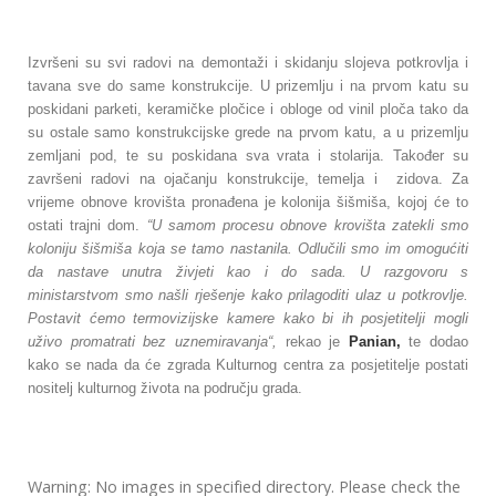
Izvršeni su svi radovi na demontaži i skidanju slojeva potkrovlja i
tavana sve do same konstrukcije. U prizemlju i na prvom katu su
poskidani parketi, keramičke pločice i obloge od vinil ploča tako da
su ostale samo konstrukcijske grede na prvom katu, a u prizemlju
zemljani pod, te su poskidana sva vrata i stolarija. Također su
završeni radovi na ojačanju konstrukcije, temelja i zidova. Za
vrijeme obnove krovišta pronađena je kolonija šišmiša, kojoj će to
ostati trajni dom.
“U samom procesu obnove krovišta zatekli smo
koloniju šišmiša koja se tamo nastanila. Odlučili smo im omogućiti
da nastave unutra živjeti kao i do sada. U razgovoru s
ministarstvom smo našli rješenje kako prilagoditi ulaz u potkrovlje.
Postavit ćemo termovizijske kamere kako bi ih posjetitelji mogli
uživo promatrati bez uznemiravanja“,
rekao je
Panian,
te dodao
kako se nada da će zgrada Kulturnog centra za posjetitelje postati
nositelj kulturnog života na području grada.
Warning: No images in specified directory. Please check the