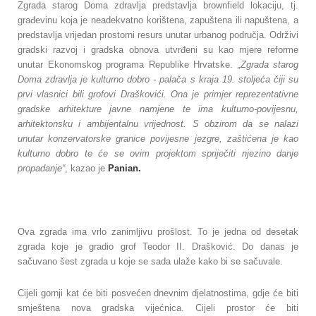
Zgrada starog Doma zdravlja predstavlja brownfield lokaciju, tj.
građevinu koja je neadekvatno korištena, zapuštena ili napuštena, a
predstavlja vrijedan prostorni resurs unutar urbanog područja. Održivi
gradski razvoj i gradska obnova utvrđeni su kao mjere reforme
unutar Ekonomskog programa Republike Hrvatske.
„Zgrada starog
Doma zdravlja je kulturno dobro - palača s kraja 19. stoljeća čiji su
prvi vlasnici bili grofovi Draškovići. Ona je primjer reprezentativne
gradske arhitekture javne namjene te ima kulturno-povijesnu,
arhitektonsku i ambijentalnu vrijednost. S obzirom da se nalazi
unutar konzervatorske granice povijesne jezgre, zaštićena je kao
kulturno dobro te će se ovim projektom spriječiti njezino danje
propadanje“
, kazao je
Panian.
Ova zgrada ima vrlo zanimljivu prošlost. To je jedna od desetak
zgrada koje je gradio grof Teodor II. Drašković. Do danas je
sačuvano šest zgrada u koje se sada ulaže kako bi se sačuvale.
Cijeli gornji kat će biti posvećen dnevnim djelatnostima, gdje će biti
smještena nova gradska vijećnica. Cijeli prostor će biti