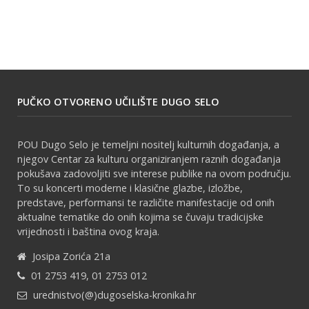
PUČKO OTVORENO UČILIŠTE DUGO SELO
POU Dugo Selo je temeljni nositelj kulturnih događanja, a
njegov Centar za kulturu organiziranjem raznih događanja
pokušava zadovoljiti sve interese publike na ovom području.
To su koncerti moderne i klasične glazbe, izložbe,
predstave, performansi te različite manifestacije od onih
aktualne tematike do onih kojima se čuvaju tradicijske
vrijednosti i baština ovog kraja.
Josipa Zorića 21a
01 2753 419, 01 2753 012
urednistvo(@)dugoselska-kronika.hr