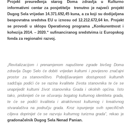
Projekt preuređenja starog Doma zdravlja u Kulturno
informativni centar za posjetitelje trenutno je najveći projekt
Dugog Sela vrijedan 14.371.692,45 kuna, a za koji su dodijeljena
bespovratna sredstva EU u iznosu od 12.212.672,64 kn. Projekt
se provodi u sklopu Operativnog programa „Konkurentnost i
kohezija 2014. – 2020.“ sufinanciranog sredstvima iz Europskog
fonda za regionalni razvoj.
„Revitalizacijom i prenamjenom napuštene zgrade bivšeg Doma
zdravlja Dugo Selo će dobiti vrijedan kulturni i povijesno značajni
prostor za stanovništvo. Poboljšavanjem dostupnosti kulturnih
sadržaja podići će se razina kvalitete života stanovnika te će se
unaprijedit kulturni život stanovnika Grada i okolnih općina. Isto
tako, pridonijeti će se očuvanju bogatog kulturnog identiteta grada,
te će se podići kvaliteta i atraktivnost kulturnog i kreativnog
stvaralaštva na području grada. Kroz ispunjenje svih specifičnih
ciljeva doprinijet će se razvoju kulturnog turizma grada“
, rekao je
gradonačelnik Dugog Sela Nenad Panian.