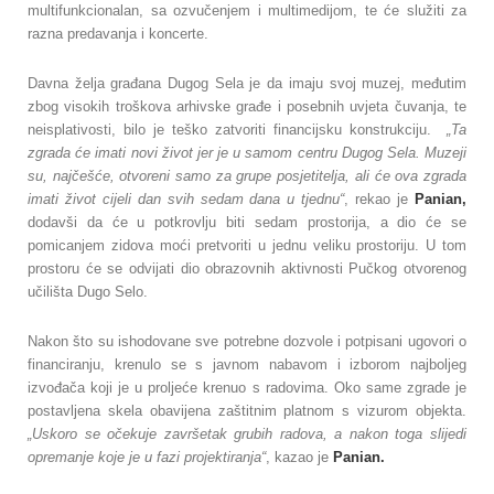
multifunkcionalan, sa ozvučenjem i multimedijom, te će služiti za
razna predavanja i koncerte.
Davna želja građana Dugog Sela je da imaju svoj muzej, međutim
zbog visokih troškova arhivske građe i posebnih uvjeta čuvanja, te
neisplativosti, bilo je teško zatvoriti financijsku konstrukciju.
„Ta
zgrada će imati novi život jer je u samom centru Dugog Sela. Muzeji
su, najčešće, otvoreni samo za grupe posjetitelja, ali će ova zgrada
imati život cijeli dan svih sedam dana u tjednu“
, rekao je
Panian,
dodavši da će u potkrovlju biti sedam prostorija, a dio će se
pomicanjem zidova moći pretvoriti u jednu veliku prostoriju. U tom
prostoru će se odvijati dio obrazovnih aktivnosti Pučkog otvorenog
učilišta Dugo Selo.
Nakon što su ishodovane sve potrebne dozvole i potpisani ugovori o
financiranju, krenulo se s javnom nabavom i izborom najboljeg
izvođača koji je u proljeće krenuo s radovima. Oko same zgrade je
postavljena skela obavijena zaštitnim platnom s vizurom objekta.
„Uskoro se očekuje završetak grubih radova, a nakon toga slijedi
opremanje koje je u fazi projektiranja“
, kazao je
Panian.