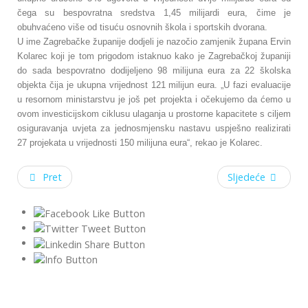
čega su bespovratna sredstva 1,45 milijardi eura, čime je
obuhvaćeno više od tisuću osnovnih škola i sportskih dvorana.
U ime Zagrebačke županije dodjeli je nazočio zamjenik župana Ervin
Kolarec koji je tom prigodom istaknuo kako je Zagrebačkoj županiji
do sada bespovratno dodijeljeno 98 milijuna eura za 22 školska
objekta čija je ukupna vrijednost 121 milijun eura. „U fazi evaluacije
u resornom ministarstvu je još pet projekta i očekujemo da ćemo u
ovom investicijskom ciklusu ulaganja u prostorne kapacitete s ciljem
osiguravanja uvjeta za jednosmjensku nastavu uspješno realizirati
27 projekata u vrijednosti 150 milijuna eura“, rekao je Kolarec.
Pret
Sljedeće