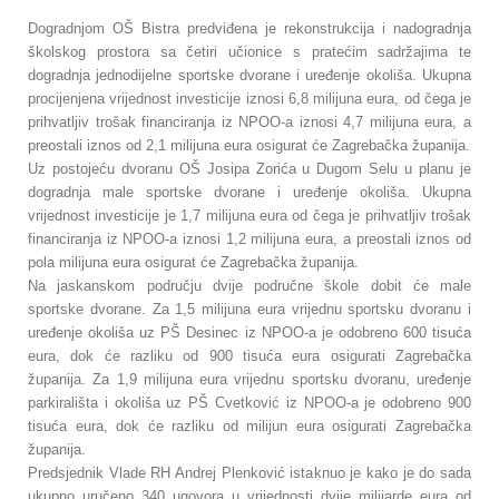
Dogradnjom OŠ Bistra predviđena je rekonstrukcija i nadogradnja
školskog prostora sa četiri učionice s pratećim sadržajima te
dogradnja jednodijelne sportske dvorane i uređenje okoliša. Ukupna
procijenjena vrijednost investicije iznosi 6,8 milijuna eura, od čega je
prihvatljiv trošak financiranja iz NPOO-a iznosi 4,7 milijuna eura, a
preostali iznos od 2,1 milijuna eura osigurat će Zagrebačka županija.
Uz postojeću dvoranu OŠ Josipa Zorića u Dugom Selu u planu je
dogradnja male sportske dvorane i uređenje okoliša. Ukupna
vrijednost investicije je 1,7 milijuna eura od čega je prihvatljiv trošak
financiranja iz NPOO-a iznosi 1,2 milijuna eura, a preostali iznos od
pola milijuna eura osigurat će Zagrebačka županija.
Na jaskanskom području dvije područne škole dobit će male
sportske dvorane. Za 1,5 milijuna eura vrijednu sportsku dvoranu i
uređenje okoliša uz PŠ Desinec iz NPOO-a je odobreno 600 tisuća
eura, dok će razliku od 900 tisuća eura osigurati Zagrebačka
županija. Za 1,9 milijuna eura vrijednu sportsku dvoranu, uređenje
parkirališta i okoliša uz PŠ Cvetković iz NPOO-a je odobreno 900
tisuća eura, dok će razliku od milijun eura osigurati Zagrebačka
županija.
Predsjednik Vlade RH Andrej Plenković istaknuo je kako je do sada
ukupno uručeno 340 ugovora u vrijednosti dvije milijarde eura od