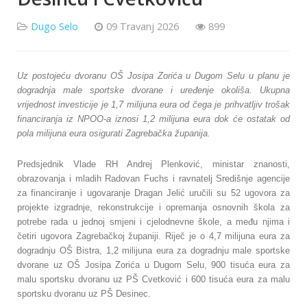
Dugo Selo
09 Travanj 2026
899
Uz postojeću dvoranu OŠ Josipa Zorića u Dugom Selu u planu je
dogradnja male sportske dvorane i uređenje okoliša. Ukupna
vrijednost investicije je 1,7 milijuna eura od čega je prihvatljiv trošak
financiranja iz NPOO-a iznosi 1,2 milijuna eura dok će ostatak od
pola milijuna eura osigurati Zagrebačka županija.
Predsjednik Vlade RH Andrej Plenković, ministar znanosti,
obrazovanja i mladih Radovan Fuchs i ravnatelj Središnje agencije
za financiranje i ugovaranje Dragan Jelić uručili su 52 ugovora za
projekte izgradnje, rekonstrukcije i opremanja osnovnih škola za
potrebe rada u jednoj smjeni i cjelodnevne škole, a među njima i
četiri ugovora Zagrebačkoj županiji.
Riječ je o 4,7 milijuna eura za
dogradnju OŠ Bistra, 1,2 milijuna eura za dogradnju male sportske
dvorane uz OŠ Josipa Zorića u Dugom Selu, 900 tisuća eura za
malu sportsku dvoranu uz PŠ Cvetković i 600 tisuća eura za malu
sportsku dvoranu uz PŠ Desinec.