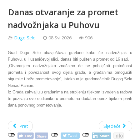
Danas otvaranje za promet
nadvožnjaka u Puhovu
Dugo Selo
08 Svi 2026
906
Grad Dugo Selo obavještava građane kako će nadvožnjak u
Puhovu, u Huzanićevoj ulici, danas biti pušten u promet od 16 sati.
„Otvaranjem nadvožnjaka značajno će se poboljšati protočnost
prometa i povezanost ovog dijela grada, a građanima omogućiti
sigurnije i brže prometovanje“, istaknuo je gradonačelnik Dugog Sela
Nenad Panian.
Iz Grada zahvaljuju građanima na strpljenju tijekom izvođenja radova
te pozivaju sve sudionike u prometu na dodatan oprez tijekom prvih
dana ponovnog prometovanja.
Pret
Sljedeće