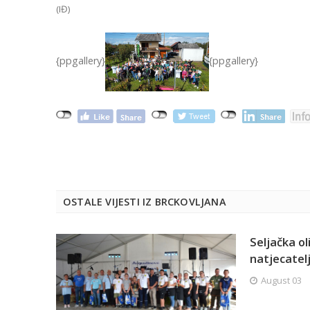
(IĐ)
{ppgallery}
{ppgallery}
OSTALE VIJESTI IZ BRCKOVLJANA
Seljačka o
natjecatelje
August 03