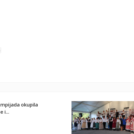
limpijada okupila
 i...