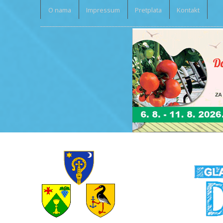
O nama
Impressum
Pretplata
Kontakt
_____________________________________________________________