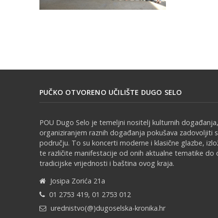
PUČKO OTVORENO UČILIŠTE DUGO SELO
POU Dugo Selo je temeljni nositelj kulturnih događanja,
organiziranjem raznih događanja pokušava zadovoljiti 
području. To su koncerti moderne i klasične glazbe, izl
te različite manifestacije od onih aktualne tematike do 
tradicijske vrijednosti i baština ovog kraja.
Josipa Zorića 21a
01 2753 419, 01 2753 012
urednistvo(@)dugoselska-kronika.hr