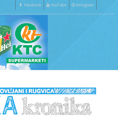
Facebook
YouTube
Instagram
_________________________________________________________________________