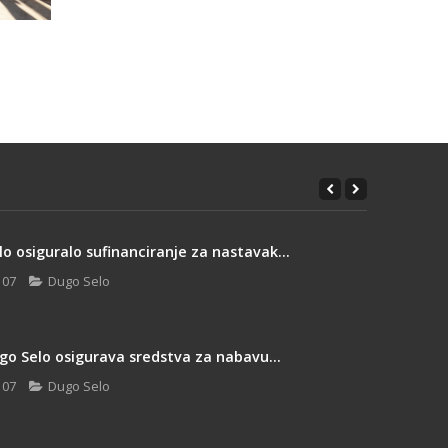
o osiguralo sufinanciranje za nastavak...
 07
Dugo Selo
go Selo osigurava sredstva za nabavu...
 07
Dugo Selo