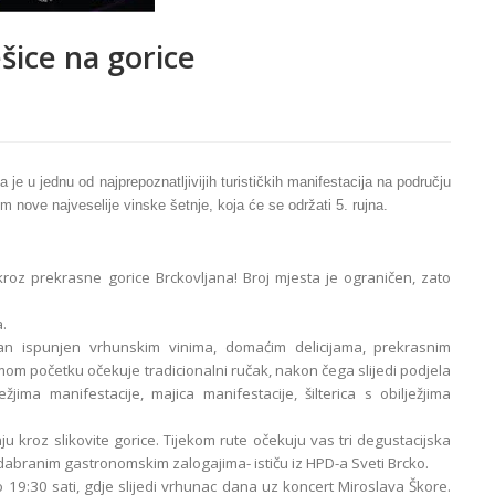
šice na gorice
 je u jednu od najprepoznatljivijih turističkih manifestacija na području
 nove najveselije vinske šetnje, koja će se održati 5. rujna.
roz prekrasne gorice Brckovljana! Broj mjesta je ograničen, zato
.
an ispunjen vrhunskim vinima, domaćim delicijama, prekrasnim
om početku očekuje tradicionalni ručak, nakon čega slijedi podjela
jima manifestacije, majica manifestacije, šilterica s obilježjima
 kroz slikovite gorice. Tijekom rute očekuju vas tri degustacijska
odabranim gastronomskim zalogajima- ističu iz HPD-a Sveti Brcko.
 19:30 sati, gdje slijedi vrhunac dana uz koncert Miroslava Škore.