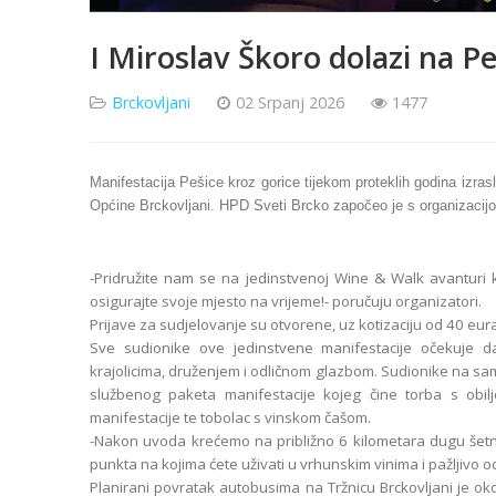
I Miroslav Škoro dolazi na Pe
Brckovljani
02 Srpanj 2026
1477
Manifestacija Pešice kroz gorice tijekom proteklih godina izrasla
Općine Brckovljani. HPD Sveti Brcko započeo je s organizacijom
-Pridružite nam se na jedinstvenoj Wine & Walk avanturi k
osigurajte svoje mjesto na vrijeme!- poručuju organizatori.
Prijave za sudjelovanje su otvorene, uz kotizaciju od 40 eura
Sve sudionike ove jedinstvene manifestacije očekuje d
krajolicima, druženjem i odličnom glazbom. Sudionike na sam
službenog paketa manifestacije kojeg čine torba s obiljež
manifestacije te tobolac s vinskom čašom.
-Nakon uvoda krećemo na približno 6 kilometara dugu šetnju
punkta na kojima ćete uživati u vrhunskim vinima i pažljivo 
Planirani povratak autobusima na Tržnicu Brckovljani je oko