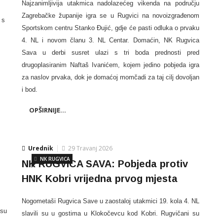
Najzanimljivija utakmica nadolazećeg vikenda na području
Zagrebačke županije igra se u Rugvici na novoizgrađenom
 s
Sportskom centru Stanko Đujić, gdje će pasti odluka o prvaku
4. NL i novom članu 3. NL Centar. Domaćin, NK Rugvica
Sava u derbi susret ulazi s tri boda prednosti pred
drugoplasiranim Naftaš Ivanićem, kojem jedino pobjeda igra
za naslov prvaka, dok je domaćoj momčadi za taj cilj dovoljan
i bod.
OPŠIRNIJE...
Urednik
29 Travanj 2026
NK RUGVICA
NK RUGVICA SAVA: Pobjeda protiv
HNK Kobri vrijedna prvog mjesta
Nogometaši Rugvica Save u zaostaloj utakmici 19. kola 4. NL
 su
slavili su u gostima u Klokočevcu kod Kobri. Rugvičani su