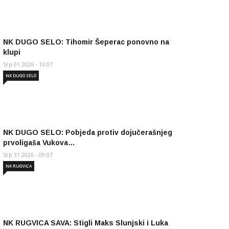
NK DUGO SELO: Tihomir Šeperac ponovno na
klupi
Srp 01 2026 - 13:07
NK DUGO SELO
NK DUGO SELO: Pobjeda protiv dojučerašnjeg
prvoligaša Vukova…
Srp 31 2026 - 09:07
NK RUGVICA
NK RUGVICA SAVA: Stigli Maks Slunjski i Luka