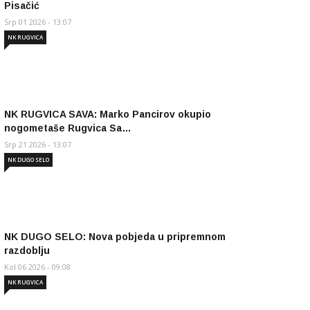
Pisačić
Srp 01 2026 - 13:07
NK RUGVICA
NK RUGVICA SAVA: Marko Pancirov okupio
nogometaše Rugvica Sa…
Srp 21 2026 - 13:07
NK DUGO SELO
NK DUGO SELO: Nova pobjeda u pripremnom
razdoblju
Kol 06 2026 - 09:08
NK RUGVICA