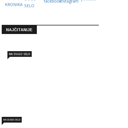
NAJČITANIJE
NK DUGO SELO
NK DUGO SELO: Marko Nujić novi
sportski direktor
Lip 19 2026 - 12:06
NK DUGO SELO