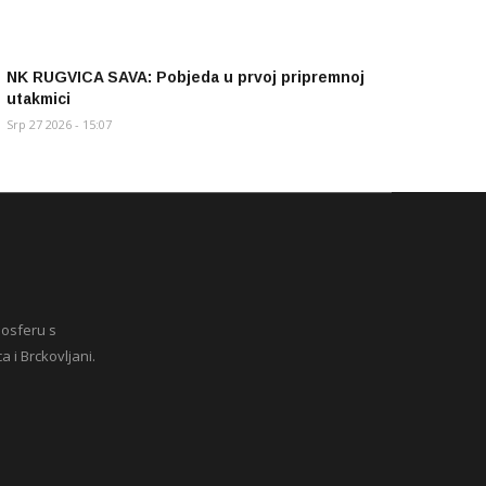
NK RUGVICA SAVA: Pobjeda u prvoj pripremnoj
utakmici
Srp 27 2026 - 15:07
mosferu s
a i Brckovljani.