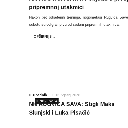
pripremnoj utakmici
Nakon pet odrađenih treninga, nogometaši Rugvica Sav
subotu su odigrali prvu od sedam pripremnih utakmica.
OPŠIRNIJE...
Urednik
01 Srpanj 2026
NK RUGVICA
NK RUGVICA SAVA: Stigli Maks
Slunjski i Luka Pisačić