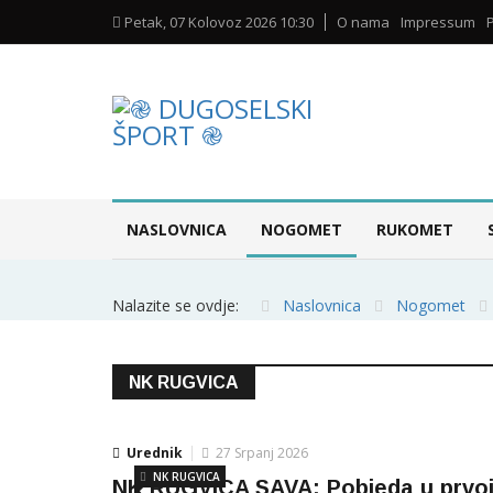
Petak, 07 Kolovoz 2026 10:30
O nama
Impressum
NASLOVNICA
NOGOMET
RUKOMET
Nalazite se ovdje:
Naslovnica
Nogomet
NK RUGVICA
Urednik
27 Srpanj 2026
NK RUGVICA
NK RUGVICA SAVA: Pobjeda u prvo