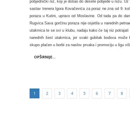
pobjednički niz, koji je došao do desete pobjede u nizu. Uz 
sastav trenera Igora Kovačevića za poraz ne zna od 9. kol
poraza u Kutini, upravo od Moslavine. Od tada pa do da
Rugvica Sava gorčinu poraza nije osjetila u narednih petna
utakmica te se svi u klubu, nadaju kako će taj niz potrajati 
narednih šest utakmica, jer svaki gubitak bodova može b
skupo plaćen u borbi za naslov prvaka i promociju u ligu viš
OPŠIRNIJE...
1
2
3
4
5
6
7
8