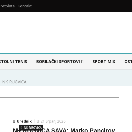
Pretplata
Kontakt
STOLNI TENIS
BORILAČKI SPORTOVI
SPORT MIX
OS
NK RUGVICA
Urednik
21 Srpanj 2026
NK RUGVICA
j
NK RUGVICA SAVA: Marko Pancirov