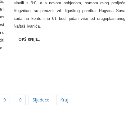
to,
slavili s 3:0, a s novom pobjedom, osmom ovog proljeća
a i
Rugvičani su preuzeli vrh ligaškog poretka. Rugvica Sava
nas
sada na kontu ima 61 bod, jedan više od drugoplasiranog
est
Naftaš Ivanića.
i u
OPŠIRNIJE...
iti
e.
9
10
Sljedeće
Kraj