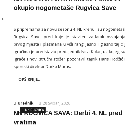
okupio nogometaše Rugvica Save
e u
S pripremama za novu sezonu 4. NL krenuli su nogometaši
Rugvica Save, pred koje je stavljen zadatak osvajanja
prvog mjesta i plasmana u viši rang. Jasno i glasno taj cilj
igračima je predstavio predsjednik Ivica Kolar, uz kojeg su
igrače i novi stručni stožer pozdravili tajnik Haris Hodžić i
sportski direktor Darko Maras.
OPŠIRNIJE...
Urednik
28 Svibanj 2026
NK RUGVICA
NK RUGVICA SAVA: Derbi 4. NL pred
vratima