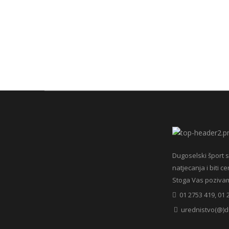
Dugoselski šport s
natjecanja i biti c
Stoga Vas pozivamo 
01 2753 419, 01 
urednistvo(@)d