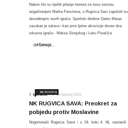
Nakon što su riješili pitanje trenera za novu sezonu
angažiranjem Marka Pancirova, u Rugvica Savi započeli su
dovođenjem novih igrača. Sportski direktor Darko Maras
zasukao je rukave i kao prve ljetne akvizicije doveo dva
iskusna igrača - Maksa Slunjskog i Luku Pisačića.
OPŠIRNIJE...
NK RUGVICA
Urednik
04 Svibanj 2026
NK RUGVICA SAVA: Preokret za
pobjedu protiv Moslavine
Nogometaši Rugvica Save i u 24. kolu 4. NL nastavili