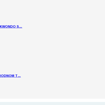
EKWONDO S…
ARODNOM T…