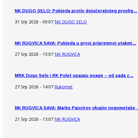
NK DUGO SELO: Pobjeda protiv dojučerašnjeg prvolig…
31 Srp 2026 - 09:07
NK DUGO SELO
NK RUGVICA SAVA: Pobjeda u prvoj pripremnoj utakmi…
27 Srp 2026 - 15:07
NK RUGVICA
MRK Dugo Selo i RK Polet spajaju snage – od sada z…
27 Srp 2026 - 14:07
Rukomet
NK RUGVICA SAVA: Marko Pancirov okupio nogometaše
21 Srp 2026 - 13:07
NK RUGVICA