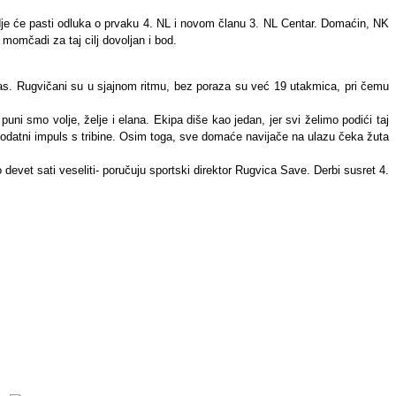
je će pasti odluka o prvaku 4. NL i novom članu 3. NL Centar. Domaćin, NK
momčadi za taj cilj dovoljan i bod.
aras. Rugvičani su u sjajnom ritmu, bez poraza su već 19 utakmica, pri čemu
uni smo volje, želje i elana. Ekipa diše kao jedan, jer svi želimo podići taj
a dodatni impuls s tribine. Osim toga, sve domaće navijače na ulazu čeka žuta
evet sati veseliti- poručuju sportski direktor Rugvica Save. Derbi susret 4.