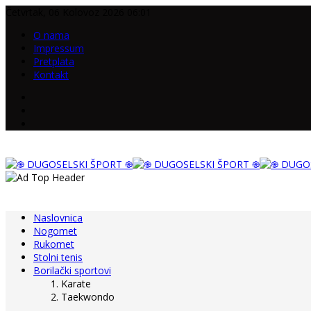
Četvrtak, 06 Kolovoz 2026 06:01
O nama
Impressum
Pretplata
Kontakt
Naslovnica
Nogomet
Rukomet
Stolni tenis
Borilački sportovi
Karate
Taekwondo