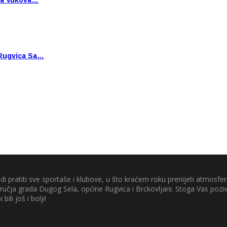
Rugvica Sa…
di pratiti sve sportaše i klubove, u što kraćem roku prenijeti atmosferu
odručja grada Dugog Sela, općine Rugvica i Brckovljani. Stoga Vas poz
 bili još i bolji!