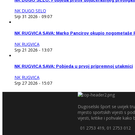
NK DUGO SELO
Srp 31 2026 - 09:07
NK RUGVICA SAVA: Marko Pancirov okupio nogometaše 
NK RUGVICA
Srp 21 2026 - 13:07
NK RUGVICA SAVA: Pobjeda u prvoj pripremnoj utakmici
NK RUGVICA
Srp 27 2026 - 15:07
Dugoselski šport se uvijek tru
mjesto sportskih vijesti s p
vijesti, kritike i pohvale kako bi
01 2753 419, 01 2753 012