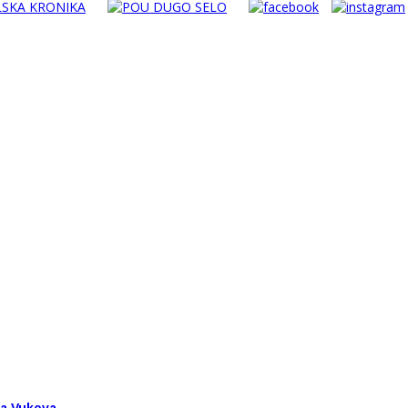
ša Vukova…