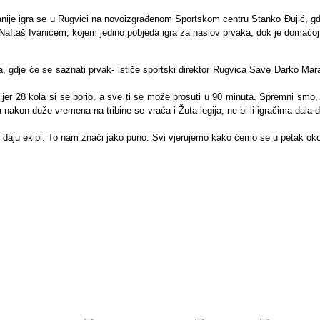
nije igra se u Rugvici na novoizgrađenom Sportskom centru Stanko Đujić, gd
 Naftaš Ivanićem, kojem jedino pobjeda igra za naslov prvaka, dok je domaćoj 
uta, gdje će se saznati prvak- ističe sportski direktor Rugvica Save Darko M
 jer 28 kola si se borio, a sve ti se može prosuti u 90 minuta. Spremni smo, p
a nakon duže vremena na tribine se vraća i Žuta legija, ne bi li igračima dal
 daju ekipi. To nam znači jako puno. Svi vjerujemo kako ćemo se u petak oko d