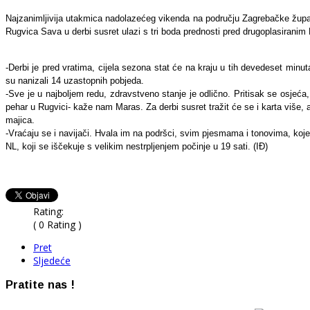
Najzanimljivija utakmica nadolazećeg vikenda na području Zagrebačke župa
Rugvica Sava u derbi susret ulazi s tri boda prednosti pred drugoplasiranim
-Derbi je pred vratima, cijela sezona stat će na kraju u tih devedeset min
su nanizali 14 uzastopnih pobjeda.
-Sve je u najboljem redu, zdravstveno stanje je odlično. Pritisak se osjeća,
pehar u Rugvici- kaže nam Maras. Za derbi susret tražit će se i karta više, 
majica.
-Vraćaju se i navijači. Hvala im na podršci, svim pjesmama i tonovima, koje
NL, koji se iščekuje s velikim nestrpljenjem počinje u 19 sati. (IĐ)
Rating:
( 0 Rating )
Pret
Sljedeće
Pratite nas !