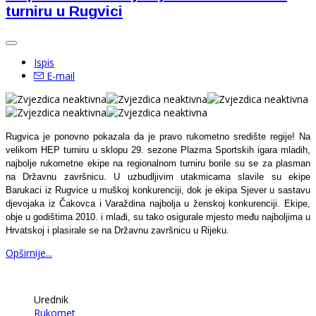
turniru u Rugvici
Ispis
E-mail
Rugvica je ponovno pokazala da je pravo rukometno središte regije! Na
velikom HEP turniru u sklopu 29. sezone Plazma Sportskih igara mladih,
najbolje rukometne ekipe na regionalnom turniru borile su se za plasman
na Državnu završnicu. U uzbudljivim utakmicama slavile su ekipe
Barukaci iz Rugvice u muškoj konkurenciji, dok je ekipa Sjever u sastavu
djevojaka iz Čakovca i Varaždina najbolja u ženskoj konkurenciji. Ekipe,
obje u godištima 2010. i mlađi, su tako osigurale mjesto među najboljima u
Hrvatskoj i plasirale se na Državnu završnicu u Rijeku.
Opširnije...
Urednik
Rukomet