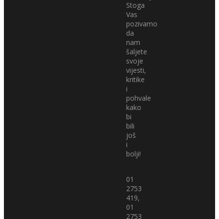
Stoga
Vas
pozivamo
da
nam
šaljete
svoje
vijesti,
kritike
i
pohvale
kako
bi
bili
još
i
bolji!
01
2753
419,
01
2753