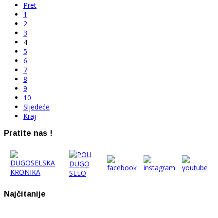
Pret
1
2
3
4
5
6
7
8
9
10
Sljedeće
Kraj
Pratite nas !
Najčitanije