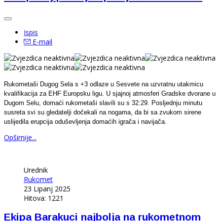
Ispis
E-mail
Rukometaši Dugog Sela s +3 odlaze u Sesvete na uzvratnu utakmicu
kvalifikacija za EHF Europsku ligu. U sjajnoj atmosferi Gradske dvorane u
Dugom Selu, domaći rukometaši slavili su s 32:29. Posljednju minutu
susreta svi su gledatelji dočekali na nogama, da bi sa zvukom sirene
uslijedila erupcija oduševljenja domaćih igrača i navijača.
Opširnije...
Urednik
Rukomet
23 Lipanj 2025
Hitova: 1221
Ekipa Barakuci najbolja na rukometnom