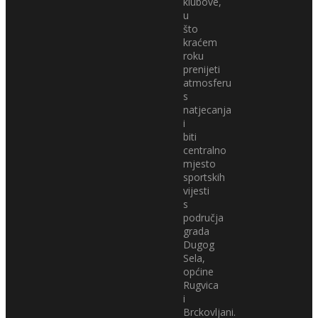
klubove,
u
što
kraćem
roku
prenijeti
atmosferu
s
natjecanja
i
biti
centralno
mjesto
sportskih
vijesti
s
područja
grada
Dugog
Sela,
općine
Rugvica
i
Brckovljani.