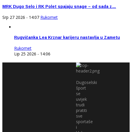
MRK Dugo Selo i RK Polet spajaju snage – od sada z…
Srp 27 2026 - 14:07
Rukomet
Rugvičanka Lea Krznar karijeru nastavlja u Zametu
Rukomet
Lip 25 2026 - 14:06
Dugoselski
šport
se
uvijek
trudi
pratiti
sve
sportaše
i