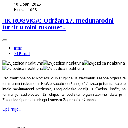
10 Lipanj 2025
Hitova: 1068
RK RUGVICA: Održan 17. međunarodni
turnir u mini rukometu
Ispis
E-mail
Već tradicionalno Rukometni klub Rugvica uz završetak sezone organizira
turnir u mini rukometu. Prošle subote održano je 17. izdanje turnira koje je
imalo međunarodni predznak, zbog dolaska gostiju iz Cazina. Inače, na
turniru je sudjelovalo 12 ekipa, a podršku organizatorima dala je i
Zajednica športskih udruga i saveza Zagrebačke županije.
Opširnije...
Urednik