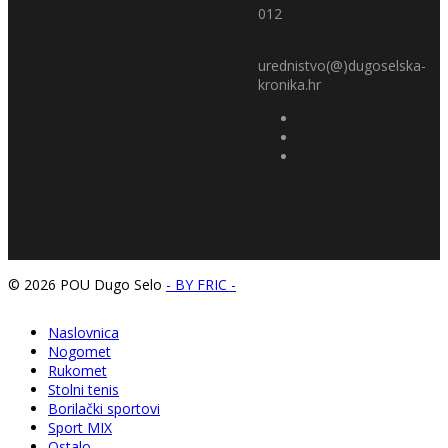
012
urednistvo(@)dugoselska-
kronika.hr
© 2026 POU Dugo Selo
- BY FRIC -
Naslovnica
Nogomet
Rukomet
Stolni tenis
Borilački sportovi
Sport MIX
Ostalo