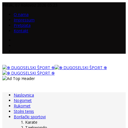
Petak, 07 Kolovoz 2026 05:23
O nama
Impressum
Pretplata
Kontakt
Naslovnica
Nogomet
Rukomet
Stolni tenis
Borilački sportovi
Karate
Taekwondo