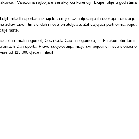
kovca i Varaždina najbolja u ženskoj konkurenciji. Ekipe, obje u godištima
boljih mladih sportaša iz cijele zemlje. Uz natjecanje ih očekuje i druženje,
 zdrav život, timski duh i nova prijateljstva. Zahvaljujući partnerima poput
alje raste.
 disciplina: mali nogomet, Coca-Cola Cup u nogometu, HEP rukometni turnir,
u Telemach Dan sporta. Pravo sudjelovanja imaju svi pojedinci i sve slobodno
 više od 115.000 djece i mladih.