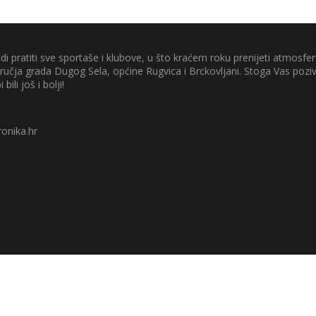
di pratiti sve sportaše i klubove, u što kraćem roku prenijeti atmosferu
odručja grada Dugog Sela, općine Rugvica i Brckovljani. Stoga Vas poz
 bili još i bolji!
onika.hr