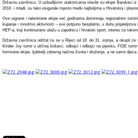
Državnu završnicu. U uzbudljivim utakmicama slavile su ekipe Barukaci iz 
2010. i mlađi, su tako osigurale mjesto među najboljima u Hrvatskoj i plasir
Ove uigrane i talentirane ekipe već godinama dominiraju regionalnim turnirim
kupanje i mnoštvo aktivnosti – sve potpuno besplatno, u duhu prijateljstva i
HEP-a, koji kontinuirano ulažu u zajednicu i hrvatski sport, interes za rukom
Državna završnica održat će se u Rijeci od 18. do 31. srpnja, a okupit će
Kinder Joy turnir u uličnoj košarci, odbojci i odbojci na pijesku, FIDE tur
formirane ekipe, ljubitelji zdravog načina života i druženja, a ne samo djec