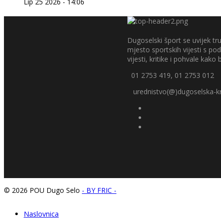
Lip 25 2026 - 14:06
Dugoselski šport se uvijek tru
mjesto sportskih vijesti s p
vijesti, kritike i pohvale kako bi
01 2753 419, 01 2753 012
urednistvo(@)dugoselska-kr
© 2026 POU Dugo Selo
- BY FRIC -
Naslovnica