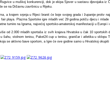
Rugvice u muškoj konkurenciji, dok je ekipa Sjever u sastavu djevojaka iz Ča
ale se na Državnu završnicu u Rijeku.
a, a krajem srpnja u Rijeci branit će boje svojeg grada i županije protiv naj
 fair playa.
Plazma Sportske igre mladih već 29 godina potiču djecu i mlade na
etne turnire na Igrama, najvećoj sportsko-amaterskoj manifestaciji u Europi i d
 više od 2.000 mladih sportaša iz svih krajeva Hrvatske u čak 10 sportskih
nir u šahu, stolnom tenisu, Paket24 cup u tenisu, graničar i atletika u sklop
a koja se aktivno bave sportom, a Igre će ove godine samo u Hrvatskoj okupiti