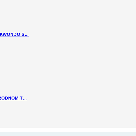
EKWONDO S…
ARODNOM T…