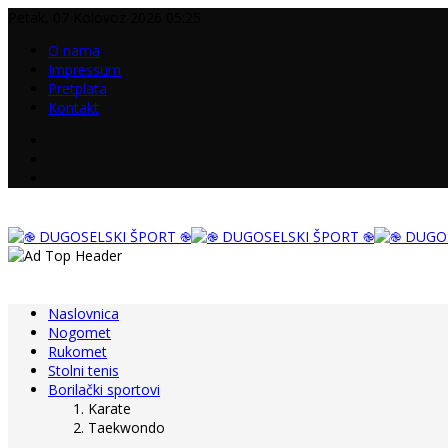
Petak, 07 Kolovoz 2026 05:25
O nama
Impressum
Pretplata
Kontakt
Naslovnica
Nogomet
Rukomet
Stolni tenis
Borilački sportovi
Karate
Taekwondo