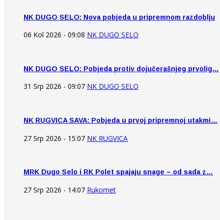
NK DUGO SELO: Nova pobjeda u pripremnom razdoblju
06 Kol 2026 - 09:08
NK DUGO SELO
NK DUGO SELO: Pobjeda protiv dojučerašnjeg prvolig…
31 Srp 2026 - 09:07
NK DUGO SELO
NK RUGVICA SAVA: Pobjeda u prvoj pripremnoj utakmi…
27 Srp 2026 - 15:07
NK RUGVICA
MRK Dugo Selo i RK Polet spajaju snage – od sada z…
27 Srp 2026 - 14:07
Rukomet