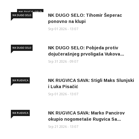
NK DUGO SELO
NK DUGO SELO: Tihomir Šeperac
NK DUGO SELO
ponovno na klupi
Srp 01 2026 - 13:07
NK DUGO SELO: Pobjeda protiv
NK DUGO SELO
dojučerašnjeg prvoligaša Vukova…
Srp 31 2026 - 09:07
NK RUGVICA SAVA: Stigli Maks Slunjski
NK RUGVICA
i Luka Pisačić
Srp 01 2026 - 13:07
NK RUGVICA SAVA: Marko Pancirov
NK RUGVICA
okupio nogometaše Rugvica Sa…
Srp 21 2026 - 13:07