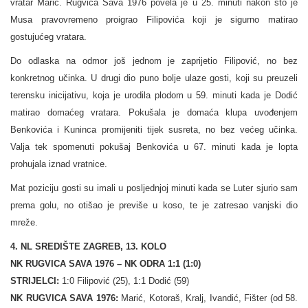
vratar Marić. Rugvica Sava 1976 povela je u 25. minuti nakon što je
Musa pravovremeno proigrao Filipovića koji je sigurno matirao
gostujućeg vratara.
Do odlaska na odmor još jednom je zaprijetio Filipović, no bez
konkretnog učinka. U drugi dio puno bolje ulaze gosti, koji su preuzeli
terensku inicijativu, koja je urodila plodom u 59. minuti kada je Dodić
matirao domaćeg vratara. Pokušala je domaća klupa uvođenjem
Benkovića i Kuninca promijeniti tijek susreta, no bez većeg učinka.
Valja tek spomenuti pokušaj Benkovića u 67. minuti kada je lopta
prohujala iznad vratnice.
Mat poziciju gosti su imali u posljednjoj minuti kada se Luter sjurio sam
prema golu, no otišao je previše u koso, te je zatresao vanjski dio
mreže.
4. NL SREDIŠTE ZAGREB, 13. KOLO
NK RUGVICA SAVA 1976 – NK ODRA 1:1 (1:0)
STRIJELCI:
1:0 Filipović (25), 1:1 Dodić (59)
NK RUGVICA SAVA 1976:
Marić, Kotoraš, Kralj, Ivandić, Fišter (od 58.