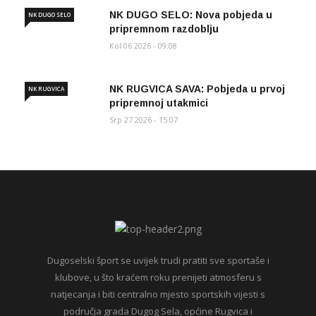
NK DUGO SELO: Nova pobjeda u
NK DUGO SELO
pripremnom razdoblju
Kol 06 2026 - 09:08
NK RUGVICA SAVA: Pobjeda u prvoj
NK RUGVICA
pripremnoj utakmici
Srp 27 2026 - 15:07
Dugoselski šport se uvijek trudi pratiti sve sportaše i
klubove, u što kraćem roku prenijeti atmosferu s
natjecanja i biti centralno mjesto sportskih vijesti s
područja grada Dugog Sela, općine Rugvica i