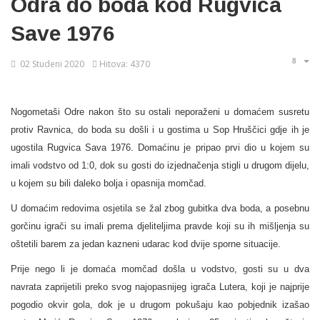
Odra do boda kod Rugvica
Save 1976
02 Studeni 2020
Hitova: 4370
Nogometaši Odre nakon što su ostali neporaženi u domaćem susretu
protiv Ravnica, do boda su došli i u gostima u Sop Hruščici gdje ih je
ugostila Rugvica Sava 1976. Domaćinu je pripao prvi dio u kojem su
imali vodstvo od 1:0, dok su gosti do izjednačenja stigli u drugom dijelu,
u kojem su bili daleko bolja i opasnija momčad.
U domaćim redovima osjetila se žal zbog gubitka dva boda, a posebnu
gorčinu igrači su imali prema djeliteljima pravde koji su ih mišljenja su
oštetili barem za jedan kazneni udarac kod dvije sporne situacije.
Prije nego li je domaća momčad došla u vodstvo, gosti su u dva
navrata zaprijetili preko svog najopasnijeg igrača Lutera, koji je najprije
pogodio okvir gola, dok je u drugom pokušaju kao pobjednik izašao