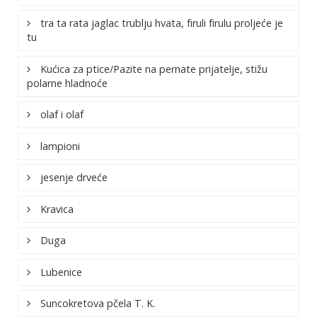
tra ta rata jaglac trublju hvata, firuli firulu proljeće je
tu
Kućica za ptice/Pazite na pernate prijatelje, stižu
polarne hladnoće
olaf i olaf
lampioni
jesenje drveće
Kravica
Duga
Lubenice
Suncokretova pčela T. K.