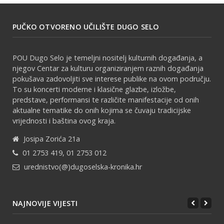
PUČKO OTVORENO UČILIŠTE DUGO SELO
POU Dugo Selo je temeljni nositelj kulturnih događanja, a
njegov Centar za kulturu organiziranjem raznih događanja
pokušava zadovoljiti sve interese publike na ovom području.
To su koncerti moderne i klasične glazbe, izložbe,
predstave, performansi te različite manifestacije od onih
aktualne tematike do onih kojima se čuvaju tradicijske
vrijednosti i baština ovog kraja.
Josipa Zorića 21a
01 2753 419, 01 2753 012
urednistvo(@)dugoselska-kronika.hr
NAJNOVIJE VIJESTI