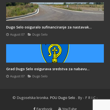
Dugo Selo osiguralo sufinanciranje za nastavak...
August 07
Dugo Selo
Grad Dugo Selo osigurava sredstva za nabavu...
August 07
Dugo Selo
© Dugoselska kronika.
POU Dugo Selo
. By - F R I C -
Facebook
YouTube