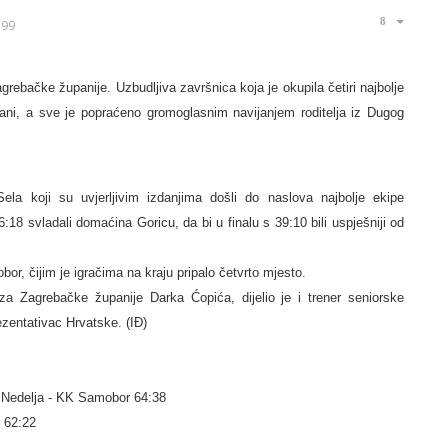
399
agrebačke županije. Uzbudljiva završnica koja je okupila četiri najbolje
rani, a sve je popraćeno gromoglasnim navijanjem roditelja iz Dugog
ela koji su uvjerljivim izdanjima došli do naslova najbolje ekipe
:18 svladali domaćina Goricu, da bi u finalu s 39:10 bili uspješniji od
or, čijim je igračima na kraju pripalo četvrto mjesto.
a Zagrebačke županije Darka Ćopića, dijelio je i trener seniorske
zentativac Hrvatske. (IĐ)
Nedelja - KK Samobor 64:38
 62:22