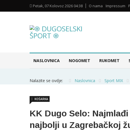
Petak, 07 Kolovoz 2026 04:38
O nama
Impressum
NASLOVNICA
NOGOMET
RUKOMET
Nalazite se ovdje:
Naslovnica
Sport MIX
KOŠARKA
KK Dugo Selo: Najmlađi
najbolji u Zagrebačkoj ž