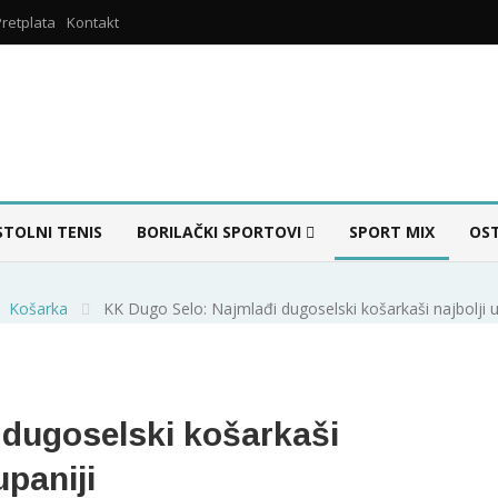
Pretplata
Kontakt
STOLNI TENIS
BORILAČKI SPORTOVI
SPORT MIX
OS
Košarka
KK Dugo Selo: Najmlađi dugoselski košarkaši najbolji 
 dugoselski košarkaši
upaniji