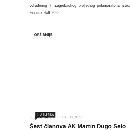
odrađenog 7. Zagrebačkog proljetnog polumaratona istrč
Hendrix Half 2022.
OPŠIRNIJE...
ATLETIKA
Urednik
11 Ožujak 2022
Šest članova AK Martin Dugo Selo