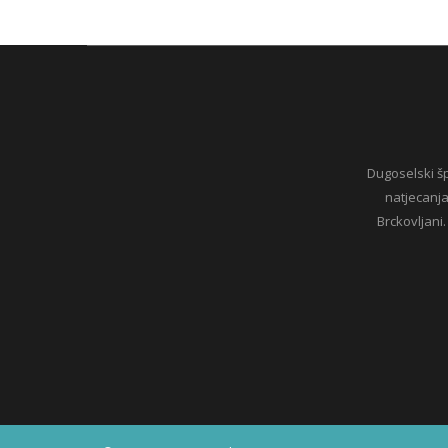
Dugoselski šp
natjecanja
Brckovljani.