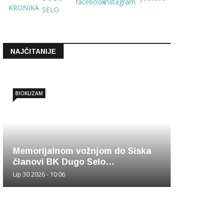
NAJČITANIJE
BICIKLIZAM
Memorijalnom vožnjom do Siska
članovi BK Dugo Selo…
Lip 30 2026 - 10:06