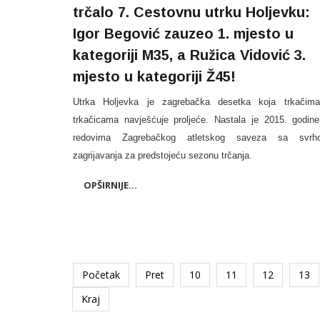
trčalo 7. Cestovnu utrku Holjevku:
Igor Begović zauzeo 1. mjesto u
kategoriji M35, a Ružica Vidović 3.
mjesto u kategoriji Ž45!
Utrka Holjevka je zagrebačka desetka koja trkačim
trkačicama navješćuje proljeće. Nastala je 2015. godin
redovima Zagrebačkog atletskog saveza sa svrh
zagrijavanja za predstojeću sezonu trčanja.
OPŠIRNIJE...
Početak
Pret
10
11
12
13
Kraj