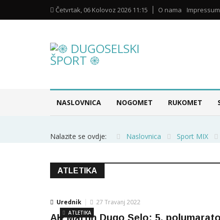
Četvrtak, 06 Kolovoz 2026 11:15
O nama
Impressum
NASLOVNICA
NOGOMET
RUKOMET
Nalazite se ovdje:
Naslovnica
Sport MIX
ATLETIKA
Urednik
27 Travanj 2022
ATLETIKA
AK Martin Dugo Selo: 5. polumarat