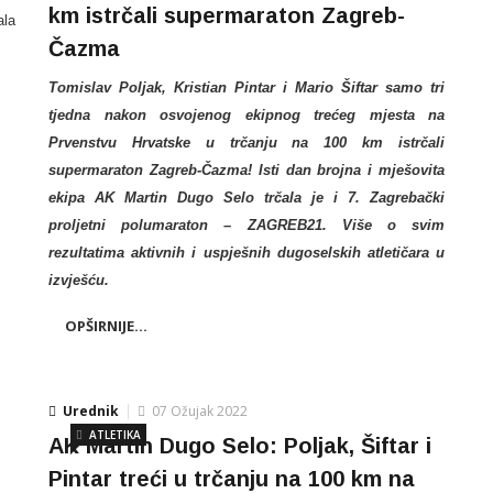
km istrčali supermaraton Zagreb-
ala
Čazma
Tomislav Poljak, Kristian Pintar i Mario Šiftar samo tri
tjedna nakon osvojenog ekipnog trećeg mjesta na
Prvenstvu Hrvatske u trčanju na 100 km istrčali
supermaraton Zagreb-Čazma! Isti dan brojna i mješovita
ekipa AK Martin Dugo Selo trčala je i 7. Zagrebački
proljetni polumaraton – ZAGREB21. Više o svim
rezultatima aktivnih i uspješnih dugoselskih atletičara u
izvješću.
OPŠIRNIJE...
Urednik
07 Ožujak 2022
ATLETIKA
AK Martin Dugo Selo: Poljak, Šiftar i
Pintar treći u trčanju na 100 km na