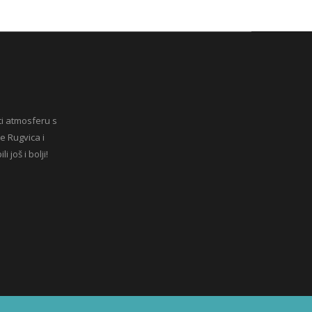
ti atmosferu s
e Rugvica i
 još i bolji!