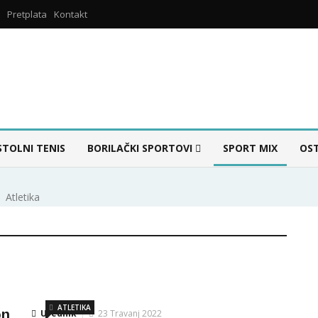
Pretplata
Kontakt
STOLNI TENIS
BORILAČKI SPORTOVI
SPORT MIX
OS
Atletika
ATLETIKA
on
Urednik
23 Travanj 2022