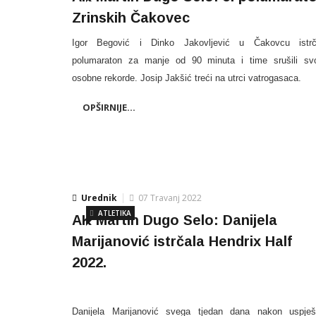
Zrinskih Čakovec
Igor Begović i Dinko Jakovljević u Čakovcu istrča
polumaraton za manje od 90 minuta i time srušili sv
osobne rekorde. Josip Jakšić treći na utrci vatrogasaca.
OPŠIRNIJE...
Urednik
07 Travanj 2022
ATLETIKA
AK Martin Dugo Selo: Danijela
Marijanović istrčala Hendrix Half
2022.
Danijela Marijanović svega tjedan dana nakon uspje