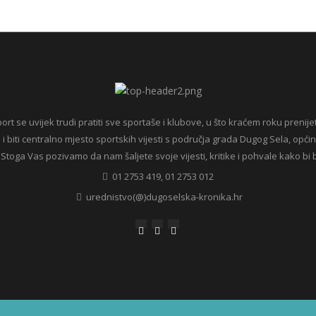
ort se uvijek trudi pratiti sve sportaše i klubove, u što kraćem roku prenije
 i biti centralno mjesto sportskih vijesti s područja grada Dugog Sela, općin
 Stoga Vas pozivamo da nam šaljete svoje vijesti, kritike i pohvale kako bi bili
01 2753 419, 01 2753 012
urednistvo(@)dugoselska-kronika.hr