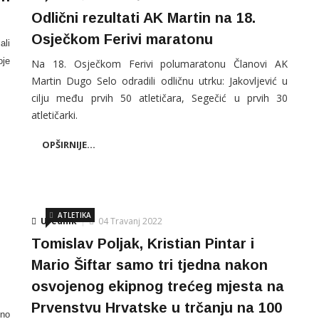
Odlični rezultati AK Martin na 18.
Osječkom Ferivi maratonu
li
oje
Na 18. Osječkom Ferivi polumaratonu Članovi AK
Martin Dugo Selo odradili odličnu utrku: Jakovljević u
cilju među prvih 50 atletičara, Segečić u prvih 30
atletičarki.
OPŠIRNIJE...
ATLETIKA
Urednik
04 Travanj 2022
Tomislav Poljak, Kristian Pintar i
Mario Šiftar samo tri tjedna nakon
osvojenog ekipnog trećeg mjesta na
Prvenstvu Hrvatske u trčanju na 100
šno