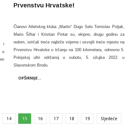
Prvenstvu Hrvatske!
Članovi Atletskog kluba „Martin“ Dugo Selo Tomislav Poljak,
Mario Šiftar i Kristian Pintar su, ekipno, drugu godinu za
redom, istrčali treće najbrže vrijeme i osvojili treće mjesto na
a i
Prvenstvu Hrvatske u trčanju na 100 kilometara, odnosno 5.
e u
Polojskoj ultri održanoj u subotu, 5. ožujka 2022. u
om
Slavonskom Brodu.
OPŠIRNIJE...
14
15
16
17
18
19
Sljedeće