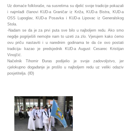
Uz domaće folkloraše, na susretima su djelić svoje tradicije pokazali
i najmlađi članovi KUD-a Graničar iz Križa, KUD-a Bistra, KUD-a
OSS Lupoglav, KUD-a Posavka i KUD-a Lipovac iz Generalskog
Stola.
-Nadam se da je za prvi puta sve bilo u najboljem redu. Ako smo
negdje pogriješili nemojte nam to uzeti za zlo. Vjerujem kako ćemo
ovu priču nastaviti i u narednim godinama te da će ovo postati
tradicija- kazao je predsjednik KUD-a August Cesarec Kristijan
Vinojčić.
Načelnik Tihomir Đuras podijelio je svoje zadovoljstvo, jer
cjelokupno događanje je prošlo u najboljem redu uz veliki odaziv
posjetitelja. (IĐ)