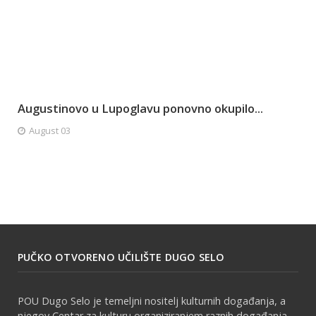
Augustinovo u Lupoglavu ponovno okupilo...
August 03
PUČKO OTVORENO UČILIŠTE DUGO SELO
POU Dugo Selo je temeljni nositelj kulturnih događanja, a
njegov Centar za kulturu organiziranjem raznih događanja