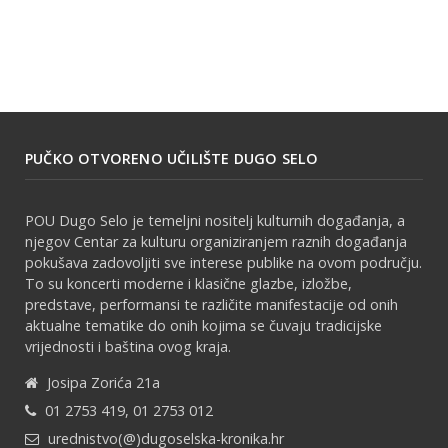
PUČKO OTVORENO UČILIŠTE DUGO SELO
POU Dugo Selo je temeljni nositelj kulturnih događanja, a
njegov Centar za kulturu organiziranjem raznih događanja
pokušava zadovoljiti sve interese publike na ovom području.
To su koncerti moderne i klasične glazbe, izložbe,
predstave, performansi te različite manifestacije od onih
aktualne tematike do onih kojima se čuvaju tradicijske
vrijednosti i baština ovog kraja.
Josipa Zorića 21a
01 2753 419, 01 2753 012
urednistvo(@)dugoselska-kronika.hr