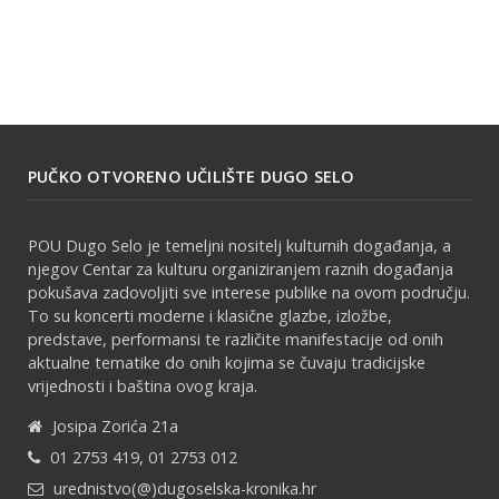
PUČKO OTVORENO UČILIŠTE DUGO SELO
POU Dugo Selo je temeljni nositelj kulturnih događanja, a
njegov Centar za kulturu organiziranjem raznih događanja
pokušava zadovoljiti sve interese publike na ovom području.
To su koncerti moderne i klasične glazbe, izložbe,
predstave, performansi te različite manifestacije od onih
aktualne tematike do onih kojima se čuvaju tradicijske
vrijednosti i baština ovog kraja.
Josipa Zorića 21a
01 2753 419, 01 2753 012
urednistvo(@)dugoselska-kronika.hr